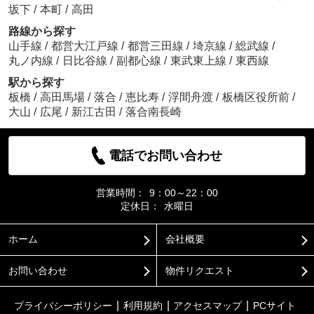
坂下
/
本町
/
高田
路線から探す
山手線
/
都営大江戸線
/
都営三田線
/
埼京線
/
総武線
/
丸ノ内線
/
日比谷線
/
副都心線
/
東武東上線
/
東西線
駅から探す
板橋
/
高田馬場
/
落合
/
恵比寿
/
浮間舟渡
/
板橋区役所前
/
大山
/
広尾
/
新江古田
/
落合南長崎
電話でお問い合わせ
営業時間：
9：00～22：00
定休日：
水曜日
ホーム
会社概要
お問い合わせ
物件リクエスト
プライバシーポリシー
利用規約
アクセスマップ
PCサイト