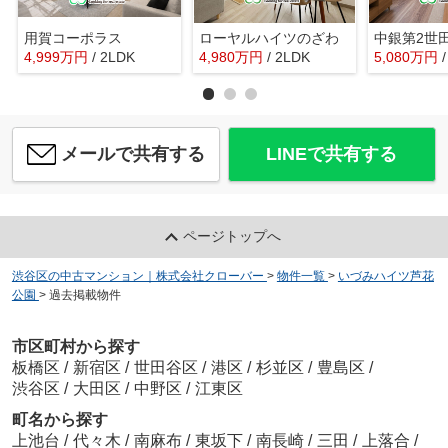
用賀コーポラス
ローヤルハイツのざわ
4,999
万
円
/ 2LDK
4,980
万
円
/ 2LDK
5,080
万
円
メールで共有する
LINEで共有する
ページトップへ
渋谷区の中古マンション｜株式会社クローバー
>
物件一覧
>
いづみハイツ芦花
公園
>
過去掲載物件
市区町村から探す
板橋区
/
新宿区
/
世田谷区
/
港区
/
杉並区
/
豊島区
/
渋谷区
/
大田区
/
中野区
/
江東区
町名から探す
上池台
/
代々木
/
南麻布
/
東坂下
/
南長崎
/
三田
/
上落合
/