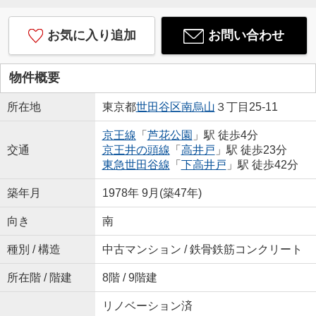
お気に入り追加
お問い合わせ
物件概要
所在地
東京都
世田谷区
南烏山
３丁目25-11
京王線
「
芦花公園
」駅 徒歩4分
交通
京王井の頭線
「
高井戸
」駅 徒歩23分
東急世田谷線
「
下高井戸
」駅 徒歩42分
築年月
1978年 9月(築47年)
向き
南
種別 / 構造
中古マンション / 鉄骨鉄筋コンクリート
所在階 / 階建
8階 / 9階建
リノベーション済