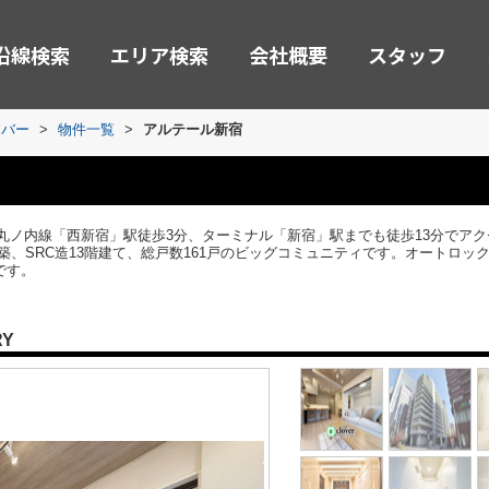
沿線検索
エリア検索
会社概要
スタッフ
ーバー
>
物件一覧
>
アルテール新宿
丸ノ内線「西新宿」駅徒歩3分、ターミナル「新宿」駅までも徒歩13分でア
築、SRC造13階建て、総戸数161戸のビッグコミュニティです。オートロ
です。
RY