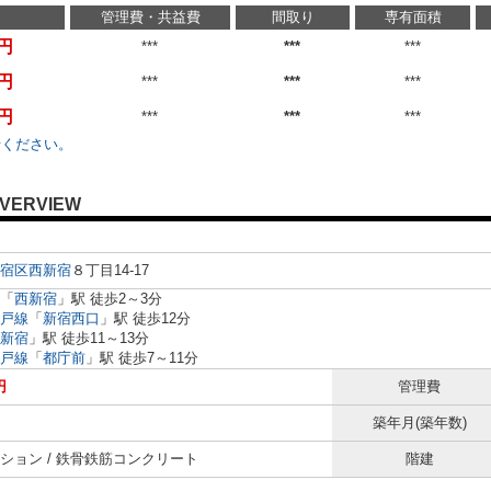
管理費・共益費
間取り
専有面積
万円
***
***
***
万円
***
***
***
万円
***
***
***
せください。
VERVIEW
宿区
西新宿
８丁目14-17
「
西新宿
」駅 徒歩2～3分
戸線
「
新宿西口
」駅 徒歩12分
新宿
」駅 徒歩11～13分
戸線
「
都庁前
」駅 徒歩7～11分
円
管理費
築年月(築年数)
ション / 鉄骨鉄筋コンクリート
階建