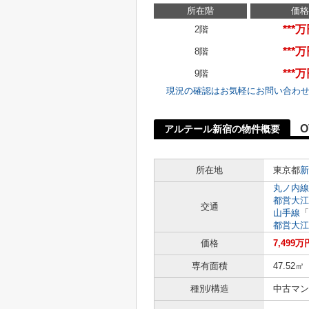
所在階
価格
***
2階
***
8階
***
9階
現況の確認はお気軽にお問い合わ
O
アルテール新宿の物件概要
所在地
東京都
新
丸ノ内線
都営大江
交通
山手線
「
都営大江
価格
7,499万
専有面積
47.52㎡
種別/構造
中古マン