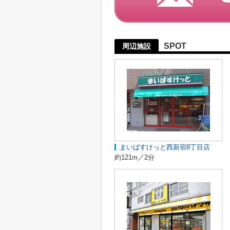
SPOT
周辺施設
まいばすけっと西新宿8丁目店
約121m／2分