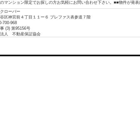
らのマンション限定でお探しの方お気軽にお問い合わせ下さい。■■物件が発
クローバー
谷区神宮前４丁目１１ー６ プレファス表参道７階
0-700-968
 (3) 第95156号
法人 不動産保証協会