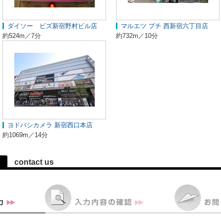
ダイソー ビズ新宿野村ビル店
マルエツ プチ 西新宿六丁目店
約524m／7分
約732m／10分
ヨドバシカメラ 新宿西口本店
約1069m／14分
contact us