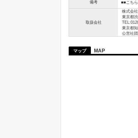
備考
■■こち
株式会社
東京都渋
取扱会社
TEL:012
東京都知事
公営社団
MAP
マップ