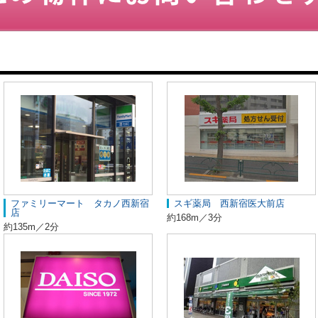
ファミリーマート タカノ西新宿
スギ薬局 西新宿医大前店
店
約168m／3分
約135m／2分