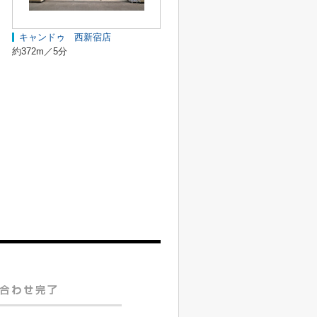
キャンドゥ 西新宿店
約372m／5分