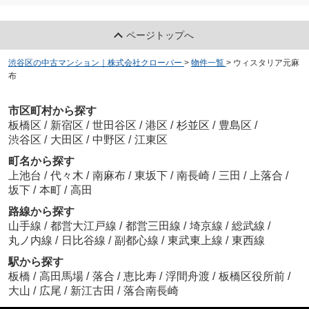
ページトップへ
渋谷区の中古マンション｜株式会社クローバー
>
物件一覧
>
ウィスタリア元麻
布
市区町村から探す
板橋区
/
新宿区
/
世田谷区
/
港区
/
杉並区
/
豊島区
/
渋谷区
/
大田区
/
中野区
/
江東区
町名から探す
上池台
/
代々木
/
南麻布
/
東坂下
/
南長崎
/
三田
/
上落合
/
坂下
/
本町
/
高田
路線から探す
山手線
/
都営大江戸線
/
都営三田線
/
埼京線
/
総武線
/
丸ノ内線
/
日比谷線
/
副都心線
/
東武東上線
/
東西線
駅から探す
板橋
/
高田馬場
/
落合
/
恵比寿
/
浮間舟渡
/
板橋区役所前
/
大山
/
広尾
/
新江古田
/
落合南長崎