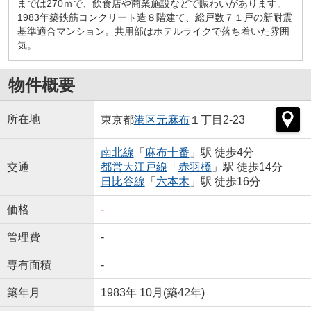
までは270ｍで、飲食店や商業施設などで賑わいがあります。
1983年築鉄筋コンクリート造８階建て、総戸数７１戸の新耐震
基準適合マンション。共用部はホテルライクで落ち着いた雰囲
気。
物件概要
所在地
東京都
港区
元麻布
１丁目2-23
南北線
「
麻布十番
」駅 徒歩4分
交通
都営大江戸線
「
赤羽橋
」駅 徒歩14分
日比谷線
「
六本木
」駅 徒歩16分
価格
-
管理費
-
専有面積
-
築年月
1983年 10月(築42年)