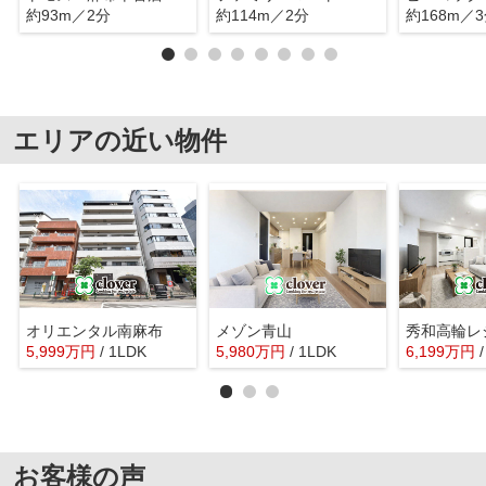
約93m／2分
約114m／2分
約168m／
エリアの近い物件
オリエンタル南麻布
メゾン青山
秀和高輪レ
5,999
万
円
/ 1LDK
5,980
万
円
/ 1LDK
6,199
万
円
お客様の声