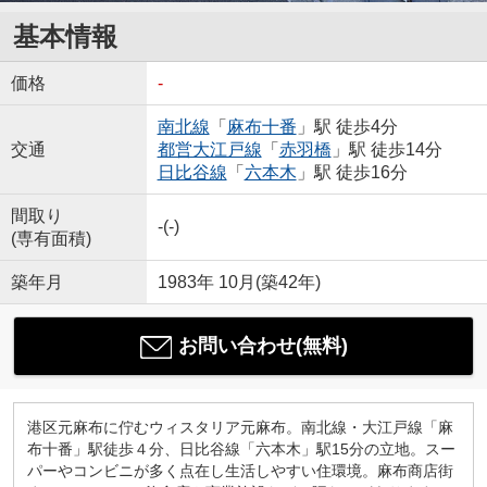
基本情報
価格
-
南北線
「
麻布十番
」駅 徒歩4分
交通
都営大江戸線
「
赤羽橋
」駅 徒歩14分
日比谷線
「
六本木
」駅 徒歩16分
間取り
-(-)
(専有面積)
築年月
1983年 10月(築42年)
お問い合わせ(無料)
港区元麻布に佇むウィスタリア元麻布。南北線・大江戸線「麻
布十番」駅徒歩４分、日比谷線「六本木」駅15分の立地。スー
パーやコンビニが多く点在し生活しやすい住環境。麻布商店街