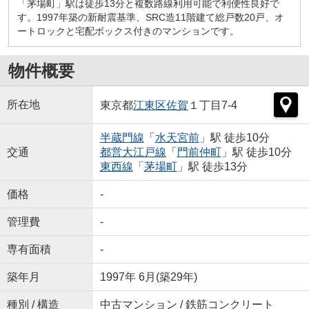
「茅場町」駅は徒歩13分と複数路線利用可能で利便性良好で
す。1997年築の新耐震基準、SRC造11階建て総戸数20戸、オ
ートロックと宅配ボックス付きのマンションです。
物件概要
所在地
東京都
江東区
佐賀
１丁目7-4
半蔵門線
「
水天宮前
」駅 徒歩10分
交通
都営大江戸線
「
門前仲町
」駅 徒歩10分
東西線
「
茅場町
」駅 徒歩13分
価格
-
管理費
-
専有面積
-
築年月
1997年 6月(築29年)
種別 / 構造
中古マンション / 鉄筋コンクリート