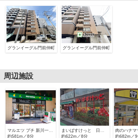
グランイーグル門前仲町
グランイーグル門前仲町
周辺施設
マルエツ プチ 新川一丁目店
まいばすけっと 日本橋箱崎町店
約581m／8分
約622m／8分
約682m／