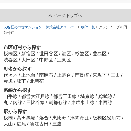
ページトップへ
渋谷区の中古マンション｜株式会社クローバー
>
物件一覧
>
グランイーグル門
前仲町
市区町村から探す
板橋区
/
新宿区
/
世田谷区
/
港区
/
杉並区
/
豊島区
/
渋谷区
/
大田区
/
中野区
/
江東区
町名から探す
代々木
/
上池台
/
南麻布
/
上落合
/
南長崎
/
東坂下
/
三田
/
赤坂
/
坂下
/
北新宿
路線から探す
山手線
/
都営大江戸線
/
都営三田線
/
埼京線
/
総武線
/
丸ノ内線
/
日比谷線
/
副都心線
/
東武東上線
/
東西線
駅から探す
板橋
/
高田馬場
/
落合
/
恵比寿
/
浮間舟渡
/
板橋区役所前
/
大山
/
広尾
/
新江古田
/
三鷹