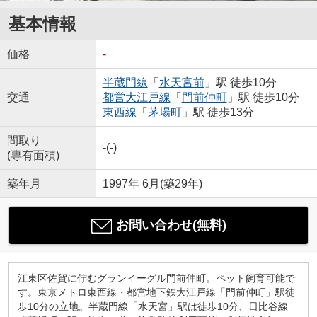
基本情報
価格
-
半蔵門線
「
水天宮前
」駅 徒歩10分
交通
都営大江戸線
「
門前仲町
」駅 徒歩10分
東西線
「
茅場町
」駅 徒歩13分
間取り
-(-)
(専有面積)
築年月
1997年 6月(築29年)
お問い合わせ(無料)
江東区佐賀に佇むグランイーグル門前仲町。ペット飼育可能で
す。東京メトロ東西線・都営地下鉄大江戸線「門前仲町」駅徒
歩10分の立地。半蔵門線「水天宮」駅は徒歩10分、日比谷線