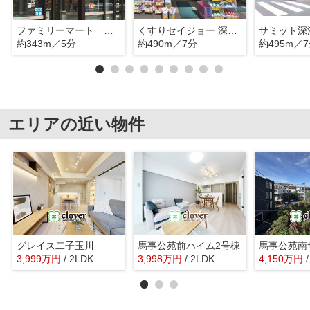
ファミリーマート 深沢五丁目店
くすりセイジョー 深沢不動店
サミット深
約343m／5分
約490m／7分
約495m／
エリアの近い物件
グレイス二子玉川
馬事公苑前ハイム2号棟
馬事公苑南
3,999
万
円
/ 2LDK
3,998
万
円
/ 2LDK
4,150
万
円