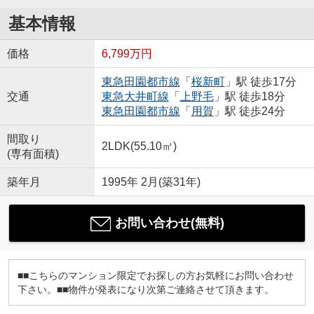
基本情報
価格
6,799万円
東急田園都市線
「
桜新町
」駅 徒歩17分
交通
東急大井町線
「
上野毛
」駅 徒歩18分
東急田園都市線
「
用賀
」駅 徒歩24分
間取り
2LDK(55.10㎡)
(専有面積)
築年月
1995年 2月(築31年)
お問い合わせ(無料)
■■こちらのマンション限定でお探しの方お気軽にお問い合わせ
下さい。■■物件が発表になり次第ご連絡させて頂きます。