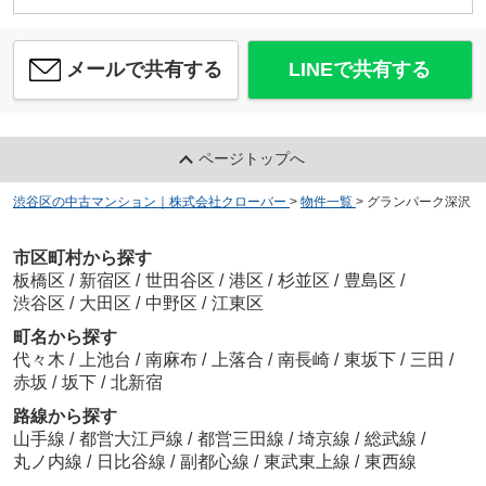
メールで共有する
LINEで共有する
ページトップへ
渋谷区の中古マンション｜株式会社クローバー
>
物件一覧
>
グランパーク深沢
市区町村から探す
板橋区
/
新宿区
/
世田谷区
/
港区
/
杉並区
/
豊島区
/
渋谷区
/
大田区
/
中野区
/
江東区
町名から探す
代々木
/
上池台
/
南麻布
/
上落合
/
南長崎
/
東坂下
/
三田
/
赤坂
/
坂下
/
北新宿
路線から探す
山手線
/
都営大江戸線
/
都営三田線
/
埼京線
/
総武線
/
丸ノ内線
/
日比谷線
/
副都心線
/
東武東上線
/
東西線