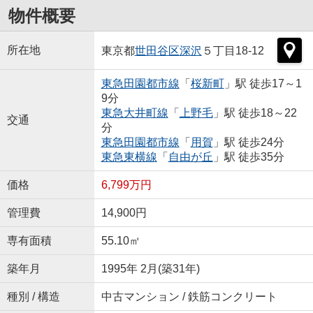
物件概要
所在地
東京都
世田谷区
深沢
５丁目18-12
東急田園都市線
「
桜新町
」駅 徒歩17～1
9分
東急大井町線
「
上野毛
」駅 徒歩18～22
交通
分
東急田園都市線
「
用賀
」駅 徒歩24分
東急東横線
「
自由が丘
」駅 徒歩35分
価格
6,799万円
管理費
14,900円
専有面積
55.10㎡
築年月
1995年 2月(築31年)
種別 / 構造
中古マンション / 鉄筋コンクリート