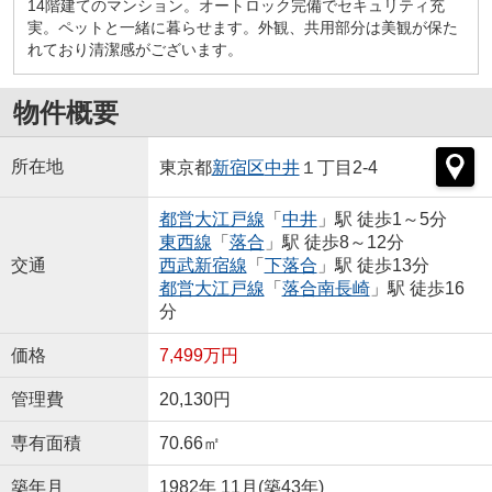
14階建てのマンション。オートロック完備でセキュリティ充
実。ペットと一緒に暮らせます。外観、共用部分は美観が保た
れており清潔感がございます。
物件概要
所在地
東京都
新宿区
中井
１丁目2-4
都営大江戸線
「
中井
」駅 徒歩1～5分
東西線
「
落合
」駅 徒歩8～12分
交通
西武新宿線
「
下落合
」駅 徒歩13分
都営大江戸線
「
落合南長崎
」駅 徒歩16
分
価格
7,499万円
管理費
20,130円
専有面積
70.66㎡
築年月
1982年 11月(築43年)