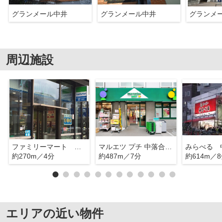
グランメール中井
グランメール中井
グランメ
周辺施設
ファミリーマート 新宿中井駅前店
マルエツ プチ 中落合一丁目店
みらべる 
約270m／4分
約487m／7分
約614m／
エリアの近い物件