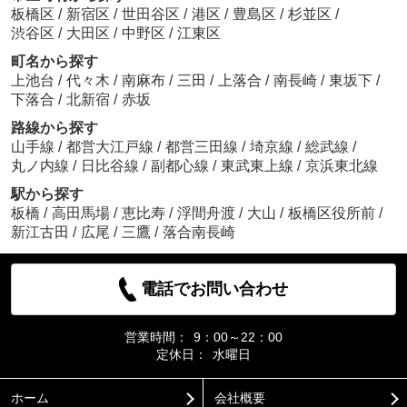
板橋区
/
新宿区
/
世田谷区
/
港区
/
豊島区
/
杉並区
/
渋谷区
/
大田区
/
中野区
/
江東区
町名から探す
上池台
/
代々木
/
南麻布
/
三田
/
上落合
/
南長崎
/
東坂下
/
下落合
/
北新宿
/
赤坂
路線から探す
山手線
/
都営大江戸線
/
都営三田線
/
埼京線
/
総武線
/
丸ノ内線
/
日比谷線
/
副都心線
/
東武東上線
/
京浜東北線
駅から探す
板橋
/
高田馬場
/
恵比寿
/
浮間舟渡
/
大山
/
板橋区役所前
/
新江古田
/
広尾
/
三鷹
/
落合南長崎
電話でお問い合わせ
営業時間：
9：00～22：00
定休日：
水曜日
ホーム
会社概要