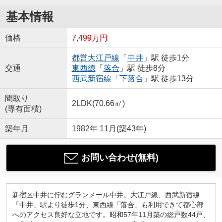
基本情報
価格
7,499万円
都営大江戸線
「
中井
」駅 徒歩1分
交通
東西線
「
落合
」駅 徒歩8分
西武新宿線
「
下落合
」駅 徒歩13分
間取り
2LDK(70.66㎡)
(専有面積)
築年月
1982年 11月(築43年)
お問い合わせ(無料)
新宿区中井に佇むグランメール中井。大江戸線、西武新宿線
「中井」駅より徒歩1分、東西線「落合」も利用できて都心部
へのアクセス良好な立地です。昭和57年11月築の総戸数44戸、