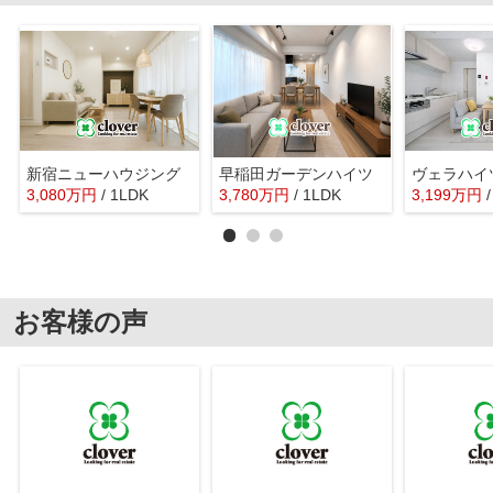
新宿ニューハウジング
早稲田ガーデンハイツ
ヴェラハイ
3,080
万
円
/ 1LDK
3,780
万
円
/ 1LDK
3,199
万
円
お客様の声