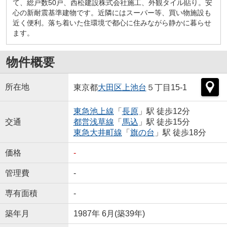
て、総戸数50戸、西松建設株式会社施工、外観タイル貼り。安
心の新耐震基準建物です。近隣にはスーパー等、買い物施設も
近く便利。落ち着いた住環境で都心に住みながら静かに暮らせ
ます。
物件概要
所在地
東京都
大田区
上池台
５丁目15-1
東急池上線
「
長原
」駅 徒歩12分
交通
都営浅草線
「
馬込
」駅 徒歩15分
東急大井町線
「
旗の台
」駅 徒歩18分
価格
-
管理費
-
専有面積
-
築年月
1987年 6月(築39年)