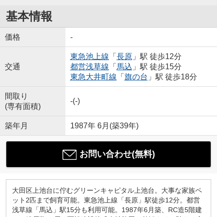
基本情報
価格
-
東急池上線
「
長原
」駅 徒歩12分
交通
都営浅草線
「
馬込
」駅 徒歩15分
東急大井町線
「
旗の台
」駅 徒歩18分
間取り
-(-)
(専有面積)
築年月
1987年 6月(築39年)
お問い合わせ(無料)
大田区上池台に佇むグリーンキャピタル上池台。大事な家族ペ
ット2匹まで飼育可能。東急池上線「長原」駅徒歩12分。都営
浅草線「馬込」駅15分も利用可能。1987年6月築、RC造5階建