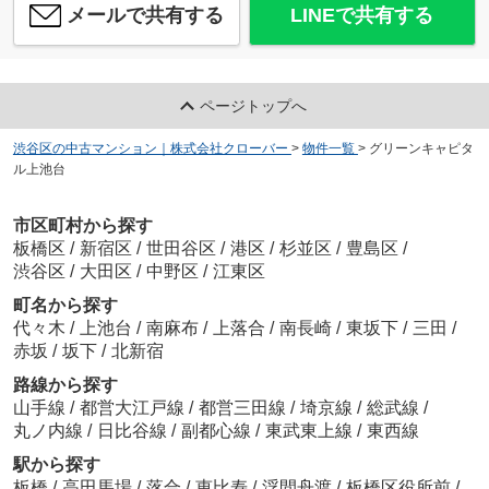
メールで共有する
LINEで共有する
ページトップへ
渋谷区の中古マンション｜株式会社クローバー
>
物件一覧
>
グリーンキャピタ
ル上池台
市区町村から探す
板橋区
/
新宿区
/
世田谷区
/
港区
/
杉並区
/
豊島区
/
渋谷区
/
大田区
/
中野区
/
江東区
町名から探す
代々木
/
上池台
/
南麻布
/
上落合
/
南長崎
/
東坂下
/
三田
/
赤坂
/
坂下
/
北新宿
路線から探す
山手線
/
都営大江戸線
/
都営三田線
/
埼京線
/
総武線
/
丸ノ内線
/
日比谷線
/
副都心線
/
東武東上線
/
東西線
駅から探す
板橋
/
高田馬場
/
落合
/
恵比寿
/
浮間舟渡
/
板橋区役所前
/