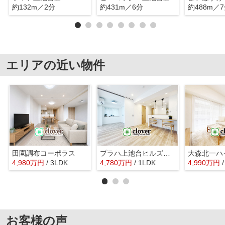
約132m／2分
約431m／6分
約488m／
エリアの近い物件
田園調布コーポラス
プラハ上池台ヒルズアクシア
大森北一ハ
4,980
万
円
/ 3LDK
4,780
万
円
/ 1LDK
4,990
万
円
お客様の声