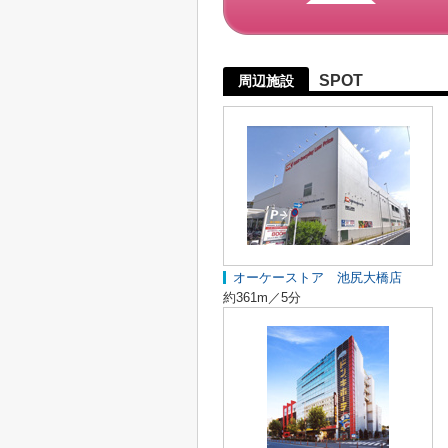
SPOT
周辺施設
オーケーストア 池尻大橋店
約361m／5分