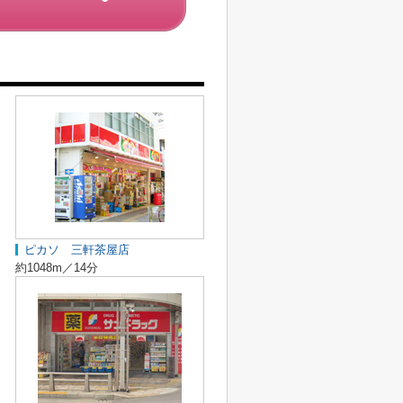
ピカソ 三軒茶屋店
約1048m／14分