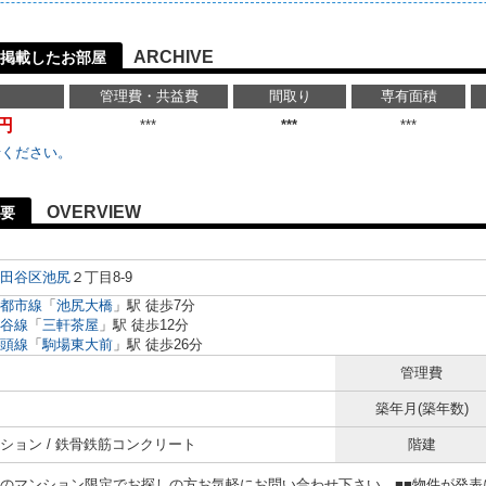
ARCHIVE
に掲載したお部屋
管理費・共益費
間取り
専有面積
万円
***
***
***
せください。
OVERVIEW
要
田谷区
池尻
２丁目8-9
都市線
「
池尻大橋
」駅 徒歩7分
谷線
「
三軒茶屋
」駅 徒歩12分
頭線
「
駒場東大前
」駅 徒歩26分
管理費
築年月(築年数)
ション / 鉄骨鉄筋コンクリート
階建
らのマンション限定でお探しの方お気軽にお問い合わせ下さい。■■物件が発