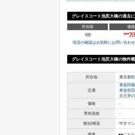
グレイスコート池尻大橋の過去
所在階
価格
***
6階
現況の確認はお気軽にお問い合わ
グレイスコート池尻大橋の物件概
所在地
東京都
世
東急田園
交通
東急世田
京王井の
価格
-
専有面積
-
種別/構造
中古マン
備考
■■こち