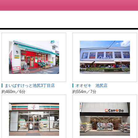
まいばすけっと池尻3丁目店
オオゼキ 池尻店
約460m／6分
約554m／7分