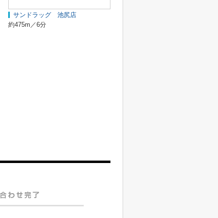
サンドラッグ 池尻店
約475m／6分