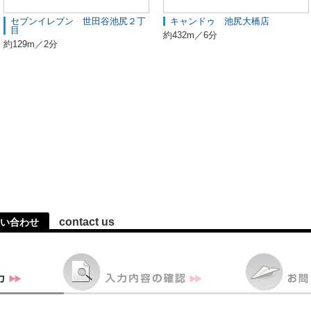
セブンイレブン 世田谷池尻２丁
キャンドゥ 池尻大橋店
目
約432m／6分
約129m／2分
contact us
い合わせ