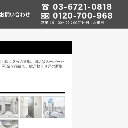
お問い合わせ
営業：9：00～22：00 定休日：水曜日
屋」駅１２分の立地。周辺はスーパーや
・RC造９階建て、総戸数３８戸の新耐