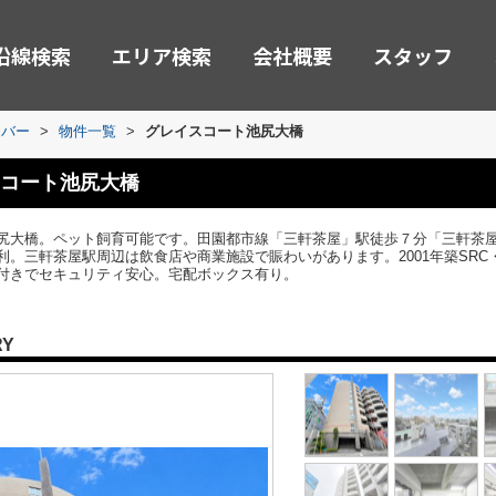
沿線検索
エリア検索
会社概要
スタッフ
ーバー
>
物件一覧
>
グレイスコート池尻大橋
コート池尻大橋
尻大橋。ペット飼育可能です。田園都市線「三軒茶屋」駅徒歩７分「三軒茶
。三軒茶屋駅周辺は飲食店や商業施設で賑わいがあります。2001年築SRC
付きでセキュリティ安心。宅配ボックス有り。
RY