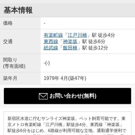
基本情報
価格
-
有楽町線
「
江戸川橋
」駅 徒歩4分
交通
東西線
「
神楽坂
」駅 徒歩6分
総武線
「
飯田橋
」駅 徒歩12分
間取り
-(-)
(専有面積)
築年月
1979年 4月(築47年)
お問い合わせ(無料)
新宿区水道に佇むサンライズ神楽坂。ペット飼育可能です。東
京メトロ有楽町線「江戸川橋」駅徒歩4分、東西線「神楽坂」
駅徒歩6分をはじめ、6路線が利用可能な立地。通勤通学便利で