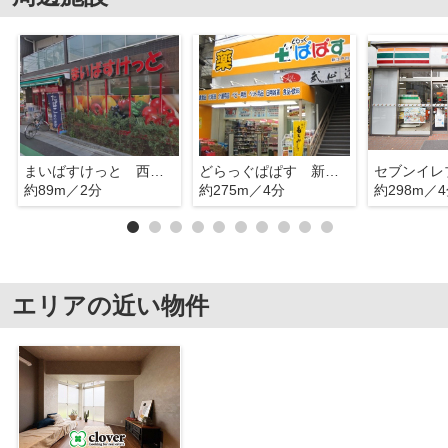
まいばすけっと 西五軒町
どらっぐぱぱす 新江戸川橋店
約89m／2分
約275m／4分
約298m／
エリアの近い物件