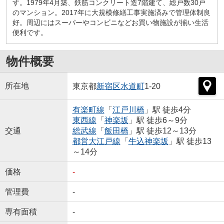
す。1979年4月築、鉄筋コンクリート造7階建て、総戸数30戸
のマンション。2017年に大規模修繕工事実施済みで管理体制良
好。周辺にはスーパーやコンビニなどお買い物施設が揃い生活
便利です。
物件概要
所在地
東京都
新宿区
水道町
1-20
有楽町線
「
江戸川橋
」駅 徒歩4分
東西線
「
神楽坂
」駅 徒歩6～9分
交通
総武線
「
飯田橋
」駅 徒歩12～13分
都営大江戸線
「
牛込神楽坂
」駅 徒歩13
～14分
価格
-
管理費
-
専有面積
-