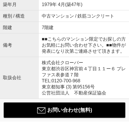
築年月
1979年 4月(築47年)
種別 / 構造
中古マンション / 鉄筋コンクリート
階建
7階建
■■こちらのマンション限定でお探しの方
備考
お気軽にお問い合わせ下さい。■■物件が
発表になり次第ご連絡させて頂きます。
株式会社クローバー
東京都渋谷区神宮前４丁目１１ー６ プレ
ファス表参道７階
取扱会社
TEL:0120-700-968
東京都知事 (3) 第95156号
公営社団法人 不動産保証協会
お問い合わせ(無料)