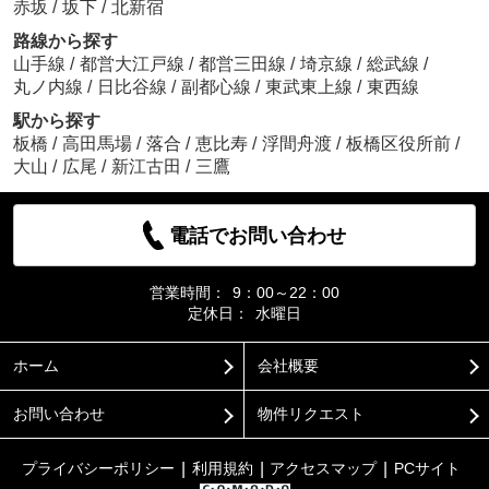
赤坂
/
坂下
/
北新宿
路線から探す
山手線
/
都営大江戸線
/
都営三田線
/
埼京線
/
総武線
/
丸ノ内線
/
日比谷線
/
副都心線
/
東武東上線
/
東西線
駅から探す
板橋
/
高田馬場
/
落合
/
恵比寿
/
浮間舟渡
/
板橋区役所前
/
大山
/
広尾
/
新江古田
/
三鷹
電話でお問い合わせ
営業時間：
9：00～22：00
定休日：
水曜日
ホーム
会社概要
お問い合わせ
物件リクエスト
プライバシーポリシー
利用規約
アクセスマップ
PCサイト