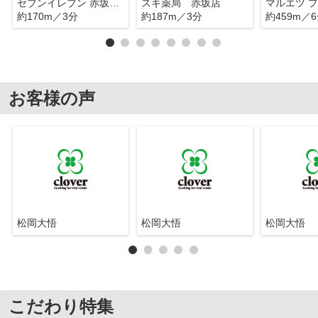
セブンイレブン 赤坂６丁目
スギ薬局 赤坂店
マルエツ プ
約170m／3分
約187m／3分
約459m／
お客様の声
松岡大悟
松岡大悟
松岡大悟
こだわり特集