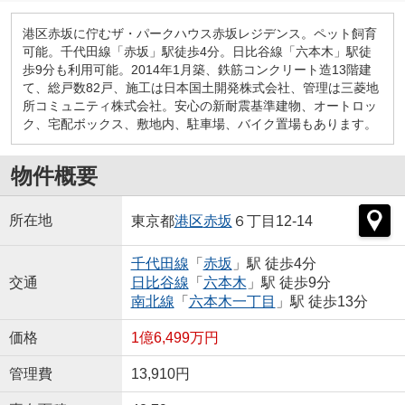
港区赤坂に佇むザ・パークハウス赤坂レジデンス。ペット飼育
可能。千代田線「赤坂」駅徒歩4分。日比谷線「六本木」駅徒
歩9分も利用可能。2014年1月築、鉄筋コンクリート造13階建
て、総戸数82戸、施工は日本国土開発株式会社、管理は三菱地
所コミュニティ株式会社。安心の新耐震基準建物、オートロッ
ク、宅配ボックス、敷地内、駐車場、バイク置場もあります。
物件概要
所在地
東京都
港区
赤坂
６丁目12-14
千代田線
「
赤坂
」駅 徒歩4分
交通
日比谷線
「
六本木
」駅 徒歩9分
南北線
「
六本木一丁目
」駅 徒歩13分
価格
1億6,499万円
管理費
13,910円