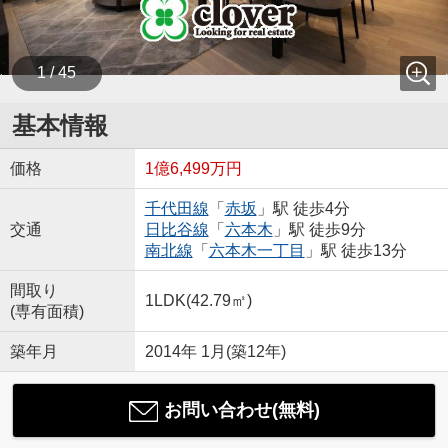
1 / 45
基本情報
価格
1億6,499万円
千代田線
「
赤坂
」駅 徒歩4分
交通
日比谷線
「
六本木
」駅 徒歩9分
南北線
「
六本木一丁目
」駅 徒歩13分
間取り
1LDK(42.79㎡)
(専有面積)
築年月
2014年 1月(築12年)
お問い合わせ(無料)