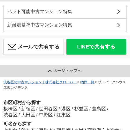
ペット可能中古マンション特集
新耐震基準中古マンション特集
メールで共有する
LINEで共有する
ページトップへ
渋谷区の中古マンション｜株式会社クローバー
>
物件一覧
>
ザ・パークハウス
赤坂レジデンス
市区町村から探す
板橋区
/
新宿区
/
世田谷区
/
港区
/
杉並区
/
豊島区
/
渋谷区
/
大田区
/
中野区
/
江東区
町名から探す
上池台
/
代々木
/
東坂下
/
南長崎
/
三田
/
南麻布
/
上落合
/