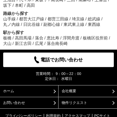
坂下
/
本町
/
高田
路線から探す
山手線
/
都営大江戸線
/
都営三田線
/
埼京線
/
総武線
/
丸ノ内線
/
日比谷線
/
副都心線
/
東武東上線
/
東西線
駅から探す
板橋
/
高田馬場
/
落合
/
恵比寿
/
浮間舟渡
/
板橋区役所前
/
大山
/
新江古田
/
広尾
/
落合南長崎
電話でお問い合わせ
営業時間：
9：00～22：00
定休日：
水曜日
ホーム
会社概要
お問い合わせ
物件リクエスト
プライバシーポリシー
利用規約
アクセスマップ
PCサイト