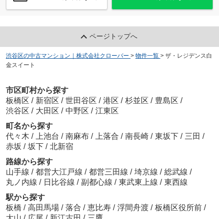
ページトップへ
渋谷区の中古マンション｜株式会社クローバー
>
物件一覧
>
ザ・レジデンス白
金スイート
市区町村から探す
板橋区
/
新宿区
/
世田谷区
/
港区
/
杉並区
/
豊島区
/
渋谷区
/
大田区
/
中野区
/
江東区
町名から探す
代々木
/
上池台
/
南麻布
/
上落合
/
南長崎
/
東坂下
/
三田
/
赤坂
/
坂下
/
北新宿
路線から探す
山手線
/
都営大江戸線
/
都営三田線
/
埼京線
/
総武線
/
丸ノ内線
/
日比谷線
/
副都心線
/
東武東上線
/
東西線
駅から探す
板橋
/
高田馬場
/
落合
/
恵比寿
/
浮間舟渡
/
板橋区役所前
/
大山
/
広尾
/
新江古田
/
三鷹