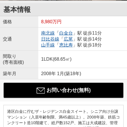
基本情報
価格
8,980万円
南北線
「
白金台
」駅 徒歩11分
交通
日比谷線
「
広尾
」駅 徒歩14分
山手線
「
恵比寿
」駅 徒歩18分
間取り
1LDK(68.65㎡)
(専有面積)
築年月
2008年 1月(築18年)
お問い合わせ(無料)
港区白金に佇むザ・レジデンス白金スイート。シニア向け分譲
マンション（入居年齢制限、満45歳以上）。2008年築、鉄筋コ
ンクリート造10階建て、総戸数152戸、施工は大成建設、管理