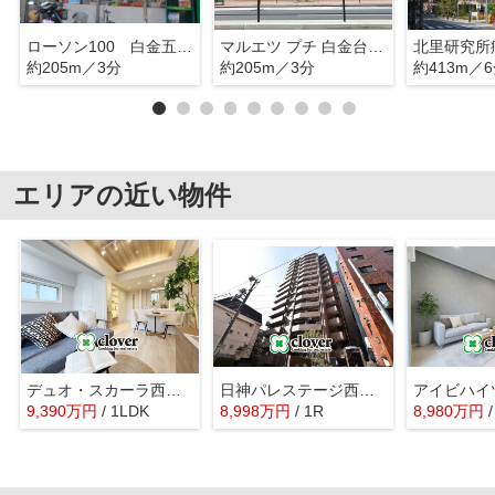
ローソン100 白金五丁目
マルエツ プチ 白金台プラチナ通り店
北里研究所
約205m／3分
約205m／3分
約413m／
エリアの近い物件
デュオ・スカーラ西麻布EAST
日神パレステージ西麻布
アイビハイ
9,390
万
円
/ 1LDK
8,998
万
円
/ 1R
8,980
万
円