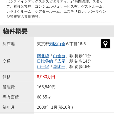
はシティインデックスホスピタリティ。24時間管理、スタッ
フ、看護師常駐、コンシェルジュサービス有、ゲストルーム、
カラオケルーム、シアタールーム、エステサロン、バーラウン
ジ等充実の共用施設。
物件概要
所在地
東京都
港区
白金
６丁目16-6
南北線
「
白金台
」駅 徒歩11分
交通
日比谷線
「
広尾
」駅 徒歩14分
山手線
「
恵比寿
」駅 徒歩18分
価格
8,980万円
管理費
165,840円
専有面積
68.65㎡
築年月
2008年 1月(築18年)