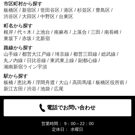
市区町村から探す
板橋区
/
新宿区
/
世田谷区
/
港区
/
杉並区
/
豊島区
/
渋谷区
/
大田区
/
中野区
/
台東区
町名から探す
根岸
/
代々木
/
上池台
/
南麻布
/
上落合
/
三田
/
南長崎
/
東坂下
/
赤坂
/
北新宿
路線から探す
山手線
/
都営大江戸線
/
埼京線
/
都営三田線
/
総武線
/
丸ノ内線
/
日比谷線
/
東武東上線
/
副都心線
/
湘南新宿ライン宇須
駅から探す
板橋
/
恵比寿
/
浮間舟渡
/
大山
/
高田馬場
/
板橋区役所前
/
新江古田
/
渋谷
/
池袋
/
広尾
電話でお問い合わせ
営業時間：
9：00～22：00
定休日：
水曜日