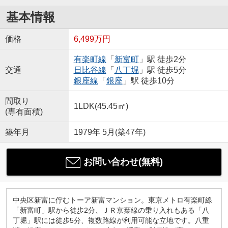
基本情報
価格
6,499万円
有楽町線
「
新富町
」駅 徒歩2分
交通
日比谷線
「
八丁堀
」駅 徒歩5分
銀座線
「
銀座
」駅 徒歩10分
間取り
1LDK(45.45㎡)
(専有面積)
築年月
1979年 5月(築47年)
お問い合わせ(無料)
中央区新富に佇むトーア新富マンション。東京メトロ有楽町線
「新富町」駅から徒歩2分、ＪＲ京葉線の乗り入れもある「八
丁堀」駅には徒歩5分、複数路線が利用可能な立地です。八重