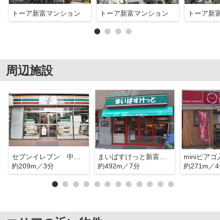
トーア新富マンション
トーア新富マンション
トーア新
周辺施設
セブンイレブン 中央区役所前店
まいばすけっと新富町駅前店
約209m／3分
約492m／7分
約271m／