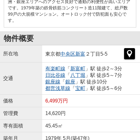
洲・銀座エリアへのアクセス良好で通勤の利便性が高いエリア
です。1979年築の鉄骨鉄筋コンクリート造11階建て、総戸数
99戸の大規模マンション。オートロック付で防犯面も安心で
す。
物件概要
所在地
東京都
中央区
新富
２丁目5-5
有楽町線
「
新富町
」駅 徒歩2～3分
日比谷線
「
八丁堀
」駅 徒歩5～7分
交通
銀座線
「
銀座
」駅 徒歩10分
都営浅草線
「
宝町
」駅 徒歩5～6分
価格
6,499万円
管理費
14,620円
専有面積
45.45㎡
築年月
1979年 5月(築47年)