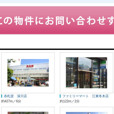
赤札堂 深川店
ファミリーマート 江東冬木店
約427m／6分
約122m／2分