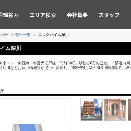
沿線検索
エリア検索
会社概要
スタッフ
ーバー
>
物件一覧
>
ニックハイム深川
イム深川
東京メトロ東西線・都営大江戸線「門前仲町」駅徒歩6分の立地。「清澄白川
店街などお買い物施設が揃い生活便利。1982年4月築のSRC造8階建て、総
RY