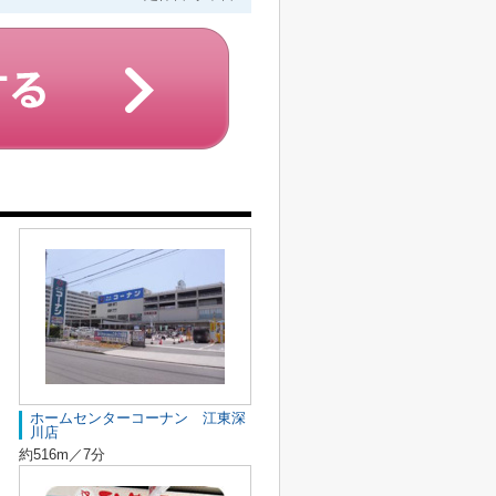
ホームセンターコーナン 江東深
川店
約516m／7分