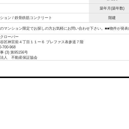
築年月(築年数)
ション / 鉄骨鉄筋コンクリート
階建
らのマンション限定でお探しの方お気軽にお問い合わせ下さい。■■物件が発
クローバー
谷区神宮前４丁目１１ー６ プレファス表参道７階
0-700-968
 (3) 第95156号
法人 不動産保証協会