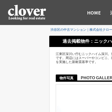
HOME
渋谷区の中古マンション｜株式会社クロ
過去掲載物件：ニックハ
江東区深川い佇むニックハイム深川。
です。周辺にはスーパーやコンビニ、商
を実施した新耐震基準です。
PHOTO GALLE
物件写真