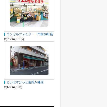
エンゼルファミリー 門前仲町店
約758m／10分
まいばすけっと富岡八幡店
約685m／9分