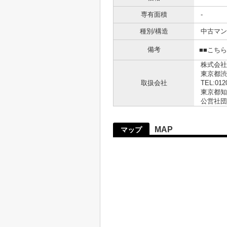
専有面積
-
種別/構造
中古マン
備考
■■こち
株式会社
東京都渋
取扱会社
TEL:012
東京都知事
公営社団
MAP
マップ