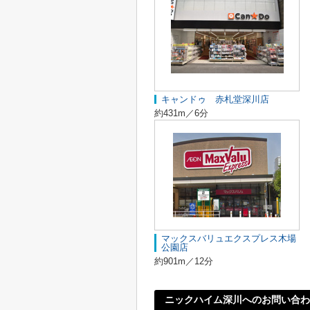
キャンドゥ 赤札堂深川店
約431m／6分
マックスバリュエクスプレス木場
公園店
約901m／12分
ニックハイム深川へのお問い合わ