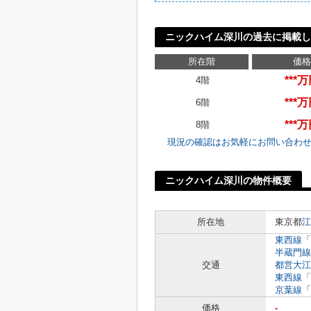
ニックハイム深川の過去に掲載し
所在階
価格
***
4階
***
6階
***
8階
現況の確認はお気軽にお問い合わ
ニックハイム深川の物件概要
所在地
東京都
江
東西線
「
半蔵門線
交通
都営大江
東西線
「
京葉線
「
価格
-