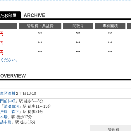
ARCHIVE
たお部屋
管理費・共益費
間取り
専有面積
万円
***
***
***
万円
***
***
***
万円
***
***
***
せください。
OVERVIEW
東区
深川
２丁目13-10
門前仲町
」駅 徒歩6～8分
「
清澄白河
」駅 徒歩11～13分
戸線
「
森下
」駅 徒歩21分
木場
」駅 徒歩17分
越中島
」駅 徒歩16分
管理費