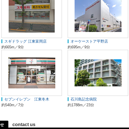
スギドラッグ 江東富岡店
オーケーストア平野店
約665m／9分
約695m／9分
セブンイレブン 江東冬木
石川島記念病院
約540m／7分
約1788m／23分
contact us
せ