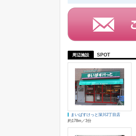
SPOT
周辺施設
まいばすけっと深川2丁目店
約178m／3分