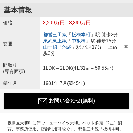
基本情報
価格
3,299万円～3,899万円
都営三田線
「
板橋本町
」駅 徒歩2分
東武東上線
「
中板橋
」駅 徒歩15分
交通
山手線
「
池袋
」駅 バス17分 「上宿」 停
歩3分
間取り
1LDK～2LDK(41.31㎡～59.55㎡)
(専有面積)
築年月
1981年 7月(築45年)
お問い合わせ(無料)
板橋区大和町に佇むニューハイツ大和。ペット多頭（2匹）飼
育、事務所使用、店舗利用可能です。都営三田線「板橋本町」