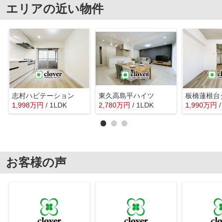
エリアの近い物件
志村ハビテーション
東久高島平ハイツ
1,998
万
円
/ 1LDK
2,780
万
円
/ 1LDK
1,990
万
円
お客様の声