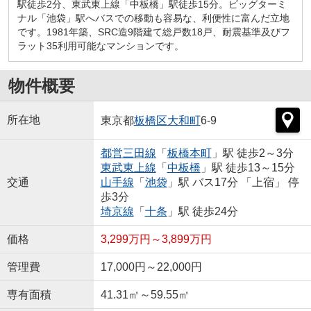
駅徒歩2分、東武東上線「中板橋」駅徒歩15分。ビッグターミ
ナル「池袋」駅へバスでの移動も容易な、利便性に富んだ立地
です。1981年築、SRC造9階建て総戸数18戸、耐震基準及びフ
ラット35利用可能なマンションです。
物件概要
所在地
東京都
板橋区
大和町
6-9
都営三田線
「
板橋本町
」駅 徒歩2～3分
東武東上線
「
中板橋
」駅 徒歩13～15分
交通
山手線
「
池袋
」駅 バス17分 「上宿」 停
歩3分
埼京線
「
十条
」駅 徒歩24分
価格
3,299万円～3,899万円
管理費
17,000円～22,000円
専有面積
41.31㎡～59.55㎡