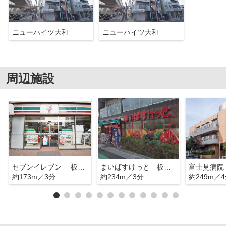
ニューハイツ大和
ニューハイツ大和
周辺施設
セブンイレブン 板橋大和町
まいばすけっと 板橋本町駅南店
富士見病院
約173m／3分
約234m／3分
約249m／