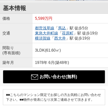
基本情報
価格
5,599万円
都営浅草線
「
馬込
」駅 徒歩5分
交通
東急大井町線
「
荏原町
」駅 徒歩19分
横須賀線
「
西大井
」駅 徒歩19分
間取り
3LDK(61.60㎡)
(専有面積)
築年月
1978年 6月(築48年)
お問い合わせ(無料)
■■こちらのマンション限定でお探しの方お気軽にお問い合わせ
下さい。■■物件が発表になり次第ご連絡させて頂きます。