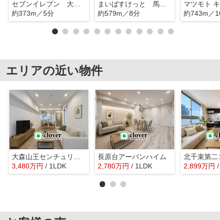
セブンイレブン 大田区東馬込2丁目店
まいばすけっと 馬込駅東店
約373m／5分
約579m／8分
約743m／1
エリアの近い物件
大森山王センチュリーマンション
長原台アーバンハイム
北千束第二
3,480
万
円
/ 1LDK
2,780
万
円
/ 1LDK
2,899
万
円