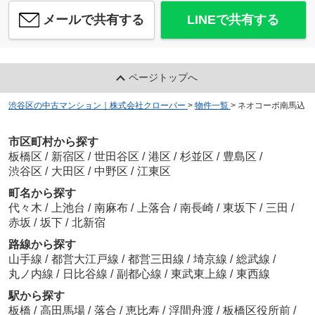
メールで共有する
LINEで共有する
ページトップへ
渋谷区の中古マンション｜株式会社クローバー
>
物件一覧
>
ネオコーポ南馬込
市区町村から探す
板橋区
/
新宿区
/
世田谷区
/
港区
/
杉並区
/
豊島区
/
渋谷区
/
大田区
/
中野区
/
江東区
町名から探す
代々木
/
上池台
/
南麻布
/
上落合
/
南長崎
/
東坂下
/
三田
/
赤坂
/
坂下
/
北新宿
路線から探す
山手線
/
都営大江戸線
/
都営三田線
/
埼京線
/
総武線
/
丸ノ内線
/
日比谷線
/
副都心線
/
東武東上線
/
東西線
駅から探す
板橋
/
高田馬場
/
落合
/
恵比寿
/
浮間舟渡
/
板橋区役所前
/