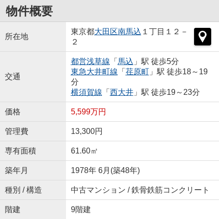
物件概要
東京都
大田区
南馬込
１丁目１２－
所在地
２
都営浅草線
「
馬込
」駅 徒歩5分
東急大井町線
「
荏原町
」駅 徒歩18～19
交通
分
横須賀線
「
西大井
」駅 徒歩19～23分
価格
5,599万円
管理費
13,300円
専有面積
61.60㎡
築年月
1978年 6月(築48年)
種別 / 構造
中古マンション / 鉄骨鉄筋コンクリート
階建
9階建