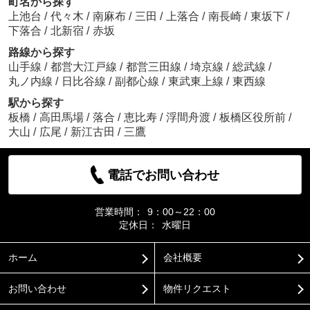
町名から探す
上池台
/
代々木
/
南麻布
/
三田
/
上落合
/
南長崎
/
東坂下
/
下落合
/
北新宿
/
赤坂
路線から探す
山手線
/
都営大江戸線
/
都営三田線
/
埼京線
/
総武線
/
丸ノ内線
/
日比谷線
/
副都心線
/
東武東上線
/
東西線
駅から探す
板橋
/
高田馬場
/
落合
/
恵比寿
/
浮間舟渡
/
板橋区役所前
/
大山
/
広尾
/
新江古田
/
三鷹
電話でお問い合わせ
営業時間：
9：00～22：00
定休日：
水曜日
ホーム
会社概要
お問い合わせ
物件リクエスト