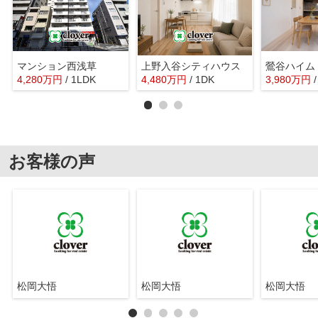
マンション西浅草
上野入谷シティハウス
鶯谷ハイム
4,280
万
円
/ 1LDK
4,480
万
円
/ 1DK
3,980
万
円
お客様の声
松岡大悟
松岡大悟
松岡大悟