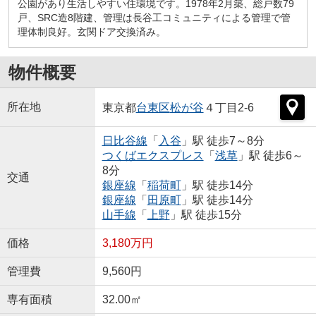
公園があり生活しやすい住環境です。1978年2月築、総戸数79
戸、SRC造8階建、管理は長谷工コミュニティによる管理で管
理体制良好。玄関ドア交換済み。
物件概要
所在地
東京都
台東区
松が谷
４丁目2-6
日比谷線
「
入谷
」駅 徒歩7～8分
つくばエクスプレス
「
浅草
」駅 徒歩6～
8分
交通
銀座線
「
稲荷町
」駅 徒歩14分
銀座線
「
田原町
」駅 徒歩14分
山手線
「
上野
」駅 徒歩15分
価格
3,180万円
管理費
9,560円
専有面積
32.00㎡