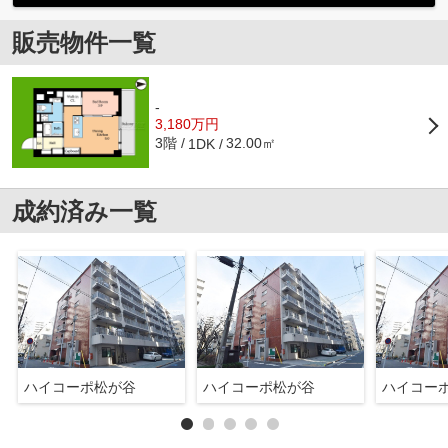
販売物件一覧
-
3,180万円
3階
32.00㎡
1DK
成約済み一覧
ハイコーポ松が谷
ハイコーポ松が谷
ハイコー