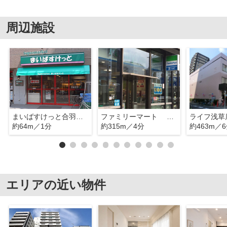
周辺施設
まいばすけっと合羽橋北店
ファミリーマート 入谷二丁目店
ライフ浅草
約64m／1分
約315m／4分
約463m／
エリアの近い物件