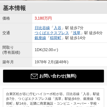
基本情報
価格
3,180万円
日比谷線
「
入谷
」駅 徒歩7分
交通
つくばエクスプレス
「
浅草
」駅 徒歩6分
銀座線
「
稲荷町
」駅 徒歩14分
間取り
1DK(32.00㎡)
(専有面積)
築年月
1978年 2月(築48年)
お問い合わせ(無料)
台東区松が谷に佇むハイコーポ松が谷。日比谷線「入谷」駅徒
歩7分、つくばエクスプレス線「浅草」駅徒歩6分、銀座線「稲
荷町」駅14分。近隣に商業施設・コンビニ・スーパー・学校・