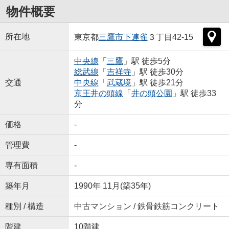
物件概要
所在地
東京都
三鷹市
下連雀
３丁目42-15
中央線
「
三鷹
」駅 徒歩5分
総武線
「
吉祥寺
」駅 徒歩30分
交通
中央線
「
武蔵境
」駅 徒歩21分
京王井の頭線
「
井の頭公園
」駅 徒歩33
分
価格
-
管理費
-
専有面積
-
築年月
1990年 11月(築35年)
種別 / 構造
中古マンション / 鉄骨鉄筋コンクリート
階建
10階建