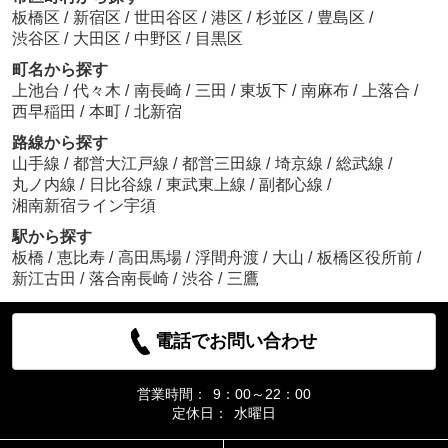
板橋区
/
新宿区
/
世田谷区
/
港区
/
杉並区
/
豊島区
/
渋谷区
/
大田区
/
中野区
/
目黒区
町名から探す
上池台
/
代々木
/
南長崎
/
三田
/
東坂下
/
南麻布
/
上落合
/
西早稲田
/
本町
/
北新宿
路線から探す
山手線
/
都営大江戸線
/
都営三田線
/
埼京線
/
総武線
/
丸ノ内線
/
日比谷線
/
東武東上線
/
副都心線
/
湘南新宿ライン宇須
駅から探す
板橋
/
恵比寿
/
高田馬場
/
浮間舟渡
/
大山
/
板橋区役所前
/
新江古田
/
落合南長崎
/
渋谷
/
三鷹
電話でお問い合わせ
営業時間：
9：00～22：00
定休日：
水曜日