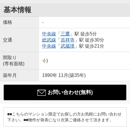
基本情報
価格
-
中央線
「
三鷹
」駅 徒歩5分
交通
総武線
「
吉祥寺
」駅 徒歩30分
中央線
「
武蔵境
」駅 徒歩21分
間取り
-(-)
(専有面積)
築年月
1990年 11月(築35年)
お問い合わせ(無料)
■■こちらのマンション限定でお探しの方お気軽にお問い合わせ
下さい。■■物件が発表になり次第ご連絡させて頂きます。