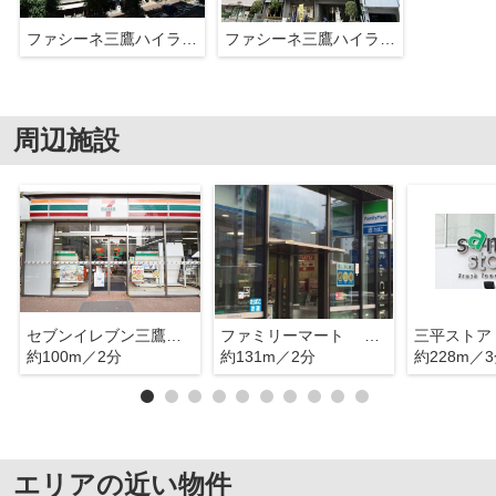
ファシーネ三鷹ハイライズ
ファシーネ三鷹ハイライズ
周辺施設
セブンイレブン三鷹駅南口
ファミリーマート 三鷹南店
三平ストア
約100m／2分
約131m／2分
約228m／
エリアの近い物件