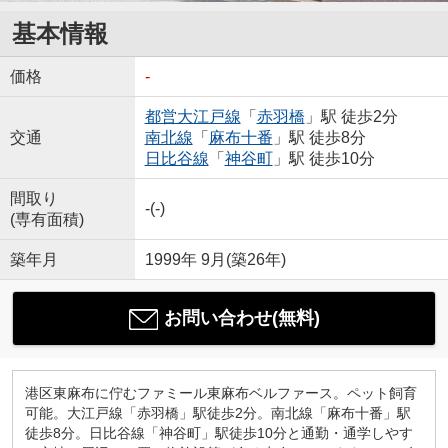
基本情報
価格
-
都営大江戸線
「
赤羽橋
」駅 徒歩2分
交通
南北線
「
麻布十番
」駅 徒歩8分
日比谷線
「
神谷町
」駅 徒歩10分
間取り
-(-)
(専有面積)
築年月
1999年 9月(築26年)
お問い合わせ(無料)
港区東麻布に佇むファミール東麻布ベルファース。ペット飼育
可能。大江戸線「赤羽橋」駅徒歩2分。南北線「麻布十番」駅
徒歩8分。日比谷線「神谷町」駅徒歩10分と通勤・通学しやす