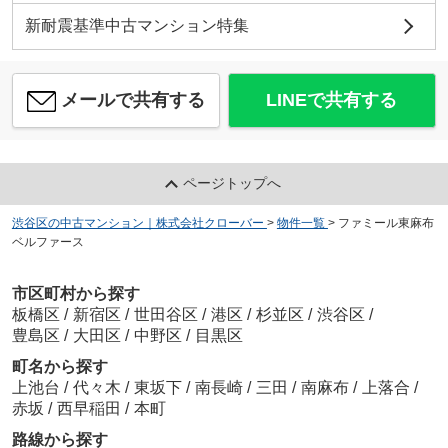
新耐震基準中古マンション特集
メールで共有する
LINEで共有する
ページトップへ
渋谷区の中古マンション｜株式会社クローバー
>
物件一覧
>
ファミール東麻布
ベルファース
市区町村から探す
板橋区
/
新宿区
/
世田谷区
/
港区
/
杉並区
/
渋谷区
/
豊島区
/
大田区
/
中野区
/
目黒区
町名から探す
上池台
/
代々木
/
東坂下
/
南長崎
/
三田
/
南麻布
/
上落合
/
赤坂
/
西早稲田
/
本町
路線から探す