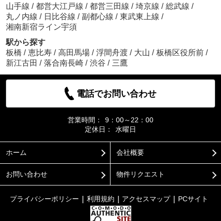
山手線
/
都営大江戸線
/
都営三田線
/
埼京線
/
総武線
/
丸ノ内線
/
日比谷線
/
副都心線
/
東武東上線
/
湘南新宿ライン宇須
駅から探す
板橋
/
恵比寿
/
高田馬場
/
浮間舟渡
/
大山
/
板橋区役所前
/
新江古田
/
落合南長崎
/
渋谷
/
三鷹
電話でお問い合わせ
営業時間：
9：00～22：00
定休日：
水曜日
ホーム
会社概要
お問い合わせ
物件リクエスト
プライバシーポリシー
利用規約
アクセスマップ
PCサイト