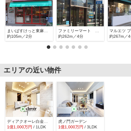
まいばすけっと東麻布1丁目店
ファミリーマート 東麻布一丁目店
マルエツ プ
約105m／2分
約262m／4分
約267m／
エリアの近い物件
ディアクオーレ白金高輪
虎ノ門ガーデン
1
億
1,000
万
円
/ 1LDK
1
億
1,000
万
円
/ 3LDK