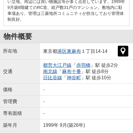
い立地。周辺には買い物施設等が多く点在しています。1999年
9月築8階建てのRC造、総戸数31戸のマンション。敷地内に駐
車場あり。管理は三菱地所コミュニティが担当しており管理体
制良好。
物件概要
所在地
東京都
港区
東麻布
１丁目14-14
都営大江戸線
「
赤羽橋
」駅 徒歩2分
交通
南北線
「
麻布十番
」駅 徒歩8分
日比谷線
「
神谷町
」駅 徒歩10分
価格
-
管理費
-
専有面積
-
築年月
1999年 9月(築26年)