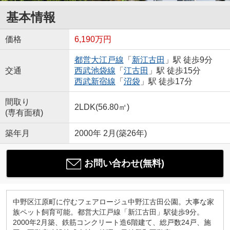
基本情報
価格
6,190万円
都営大江戸線
「
新江古田
」駅 徒歩9分
交通
西武池袋線
「
江古田
」駅 徒歩15分
西武新宿線
「
沼袋
」駅 徒歩17分
間取り
2LDK(56.80㎡)
(専有面積)
築年月
2000年 2月(築26年)
お問い合わせ(無料)
中野区江原町に佇むフェアロージュ中野江古田公園。大事な家
族ペット飼育可能。都営大江戸線「新江古田」駅徒歩9分。
2000年2月築、鉄筋コンクリート造6階建て、総戸数24戸、施