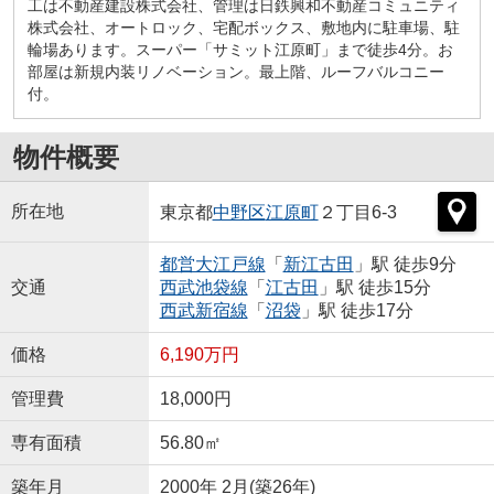
工は不動産建設株式会社、管理は日鉄興和不動産コミュニティ
株式会社、オートロック、宅配ボックス、敷地内に駐車場、駐
輪場あります。スーパー「サミット江原町」まで徒歩4分。お
部屋は新規内装リノベーション。最上階、ルーフバルコニー
付。
物件概要
所在地
東京都
中野区
江原町
２丁目6-3
都営大江戸線
「
新江古田
」駅 徒歩9分
交通
西武池袋線
「
江古田
」駅 徒歩15分
西武新宿線
「
沼袋
」駅 徒歩17分
価格
6,190万円
管理費
18,000円
専有面積
56.80㎡
築年月
2000年 2月(築26年)