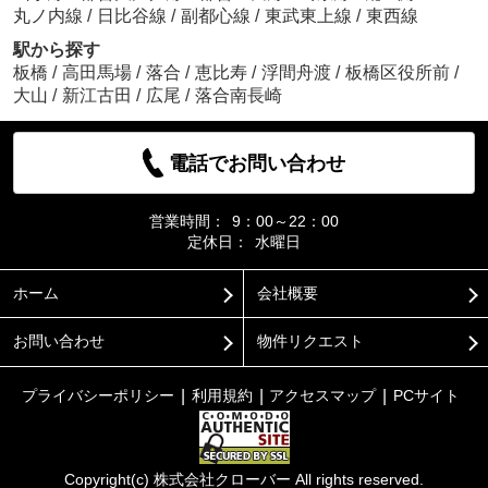
丸ノ内線
/
日比谷線
/
副都心線
/
東武東上線
/
東西線
駅から探す
板橋
/
高田馬場
/
落合
/
恵比寿
/
浮間舟渡
/
板橋区役所前
/
大山
/
新江古田
/
広尾
/
落合南長崎
電話でお問い合わせ
営業時間：
9：00～22：00
定休日：
水曜日
ホーム
会社概要
お問い合わせ
物件リクエスト
プライバシーポリシー
利用規約
アクセスマップ
PCサイト
Copyright(c) 株式会社クローバー All rights reserved.