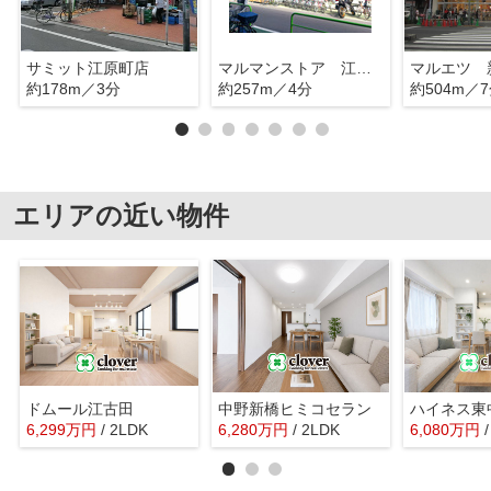
サミット江原町店
マルマンストア 江古田店
約178m／3分
約257m／4分
約504m／
エリアの近い物件
ドムール江古田
中野新橋ヒミコセラン
ハイネス東
6,299
万
円
/ 2LDK
6,280
万
円
/ 2LDK
6,080
万
円