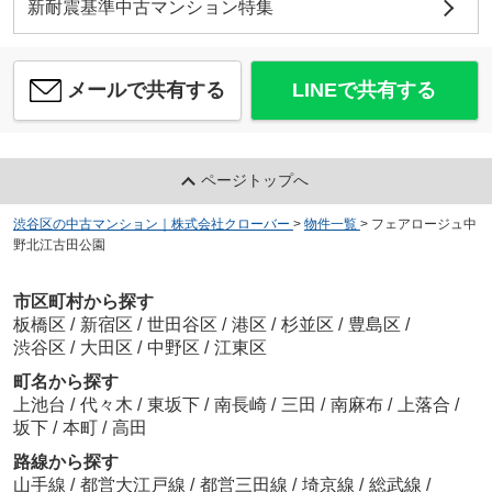
新耐震基準中古マンション特集
メールで共有する
LINEで共有する
ページトップへ
渋谷区の中古マンション｜株式会社クローバー
>
物件一覧
>
フェアロージュ中
野北江古田公園
市区町村から探す
板橋区
/
新宿区
/
世田谷区
/
港区
/
杉並区
/
豊島区
/
渋谷区
/
大田区
/
中野区
/
江東区
町名から探す
上池台
/
代々木
/
東坂下
/
南長崎
/
三田
/
南麻布
/
上落合
/
坂下
/
本町
/
高田
路線から探す
山手線
/
都営大江戸線
/
都営三田線
/
埼京線
/
総武線
/