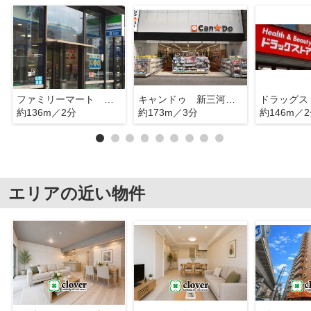
ファミリーマート 新三河島駅前店
キャンドゥ 新三河島店
約136m／2分
約173m／3分
約146m／
エリアの近い物件