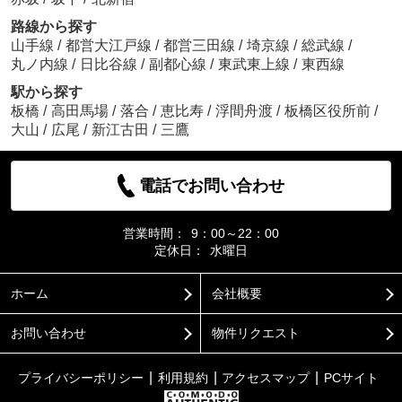
路線から探す
山手線
/
都営大江戸線
/
都営三田線
/
埼京線
/
総武線
/
丸ノ内線
/
日比谷線
/
副都心線
/
東武東上線
/
東西線
駅から探す
板橋
/
高田馬場
/
落合
/
恵比寿
/
浮間舟渡
/
板橋区役所前
/
大山
/
広尾
/
新江古田
/
三鷹
電話でお問い合わせ
営業時間：
9：00～22：00
定休日：
水曜日
ホーム
会社概要
お問い合わせ
物件リクエスト
プライバシーポリシー
利用規約
アクセスマップ
PCサイト