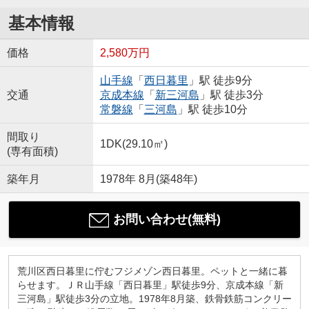
基本情報
価格
2,580万円
山手線
「
西日暮里
」駅 徒歩9分
交通
京成本線
「
新三河島
」駅 徒歩3分
常磐線
「
三河島
」駅 徒歩10分
間取り
1DK(29.10㎡)
(専有面積)
築年月
1978年 8月(築48年)
お問い合わせ(無料)
荒川区西日暮里に佇むフジメゾン西日暮里。ペットと一緒に暮
らせます。ＪＲ山手線「西日暮里」駅徒歩9分、京成本線「新
三河島」駅徒歩3分の立地。1978年8月築、鉄骨鉄筋コンクリー