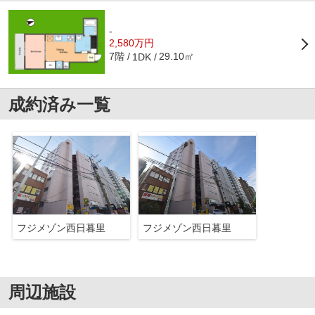
-
2,580万円
7階
29.10㎡
1DK
成約済み一覧
フジメゾン西日暮里
フジメゾン西日暮里
周辺施設