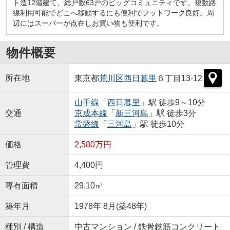
ト造12階建て、総戸数63戸のビッグコミュニティです。複数路
線利用可能でどこへ移動するにも便利でフットワーク良好。周
辺にはスーパーが点在しお買い物も便利です。
物件概要
所在地
東京都
荒川区
西日暮里
６丁目13-12
山手線
「
西日暮里
」駅 徒歩9～10分
交通
京成本線
「
新三河島
」駅 徒歩3分
常磐線
「
三河島
」駅 徒歩10分
価格
2,580万円
管理費
4,400円
専有面積
29.10㎡
築年月
1978年 8月(築48年)
種別 / 構造
中古マンション / 鉄骨鉄筋コンクリート