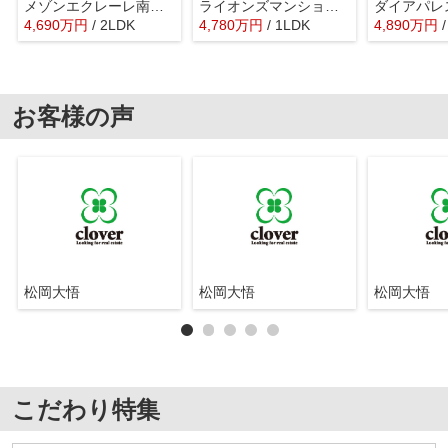
メゾンエクレーレ南千住
ライオンズマンション町屋
ダイアパレ
4,690
万
円
/ 2LDK
4,780
万
円
/ 1LDK
4,890
万
円
お客様の声
松岡大悟
松岡大悟
松岡大悟
こだわり特集