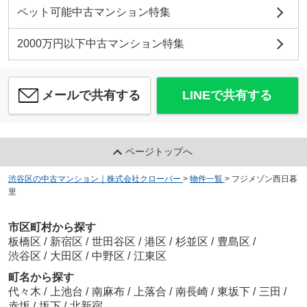
ペット可能中古マンション特集
2000万円以下中古マンション特集
メールで共有する
LINEで共有する
ページトップへ
渋谷区の中古マンション｜株式会社クローバー
>
物件一覧
>
フジメゾン西日暮
里
市区町村から探す
板橋区
/
新宿区
/
世田谷区
/
港区
/
杉並区
/
豊島区
/
渋谷区
/
大田区
/
中野区
/
江東区
町名から探す
代々木
/
上池台
/
南麻布
/
上落合
/
南長崎
/
東坂下
/
三田
/
赤坂
/
坂下
/
北新宿