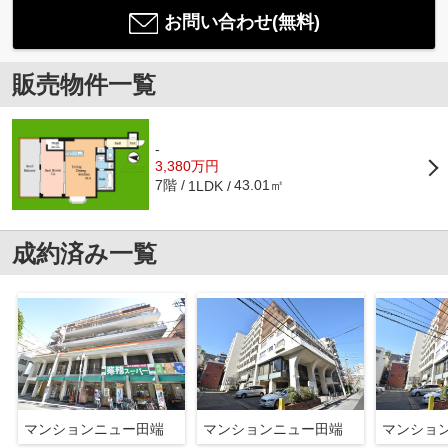
お問い合わせ(無料)
販売物件一覧
-
3,380万円
7階
43.01㎡
1LDK
成約済み一覧
マンションニュー田端
マンションニュー田端
マンショ