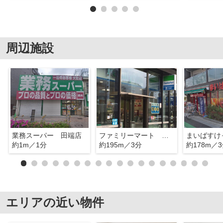
周辺施設
業務スーパー 田端店
ファミリーマート 田端新町三丁目店
約1m／1分
約195m／3分
約178m／
エリアの近い物件