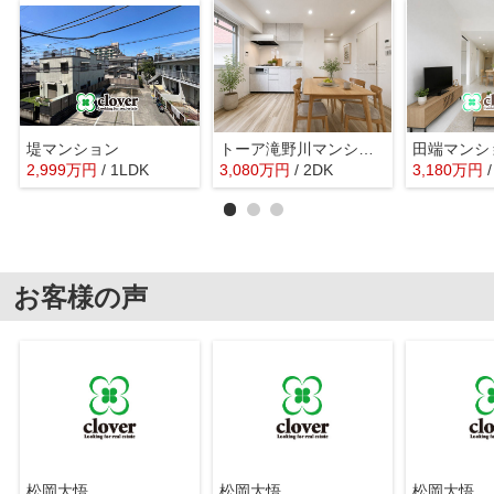
堤マンション
トーア滝野川マンション
田端マンシ
2,999
万
円
/ 1LDK
3,080
万
円
/ 2DK
3,180
万
円
お客様の声
松岡大悟
松岡大悟
松岡大悟