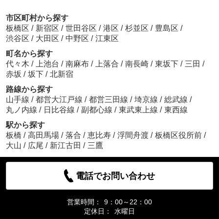
市区町村から探す
板橋区
/
新宿区
/
世田谷区
/
港区
/
杉並区
/
豊島区
/
渋谷区
/
大田区
/
中野区
/
江東区
町名から探す
代々木
/
上池台
/
南麻布
/
上落合
/
南長崎
/
東坂下
/
三田
/
赤坂
/
坂下
/
北新宿
路線から探す
山手線
/
都営大江戸線
/
都営三田線
/
埼京線
/
総武線
/
丸ノ内線
/
日比谷線
/
副都心線
/
東武東上線
/
東西線
駅から探す
板橋
/
高田馬場
/
落合
/
恵比寿
/
浮間舟渡
/
板橋区役所前
/
大山
/
広尾
/
新江古田
/
三鷹
電話でお問い合わせ
営業時間：
9：00～22：00
定休日：
水曜日