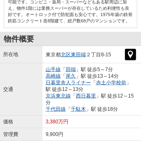
可能です。コンビニ・薬局・スーパーなどもある駅周辺に加
え、物件1階には業務スーパーが存在しているため利便性も良
好です。オートロック付で防犯面も安心です。1975年築の鉄骨
鉄筋コンクリート造8階建て、総戸数68戸のマンションです。
物件概要
所在地
東京都
北区
東田端
２丁目8-15
山手線
「
田端
」駅 徒歩5～7分
高崎線
「
尾久
」駅 徒歩13～14分
日暮里舎人ライナー
「
赤土小学校前
」
交通
駅 徒歩12～13分
京浜東北線
「
西日暮里
」駅 徒歩12～15
分
千代田線
「
千駄木
」駅 徒歩18分
価格
3,380万円
管理費
9,900円