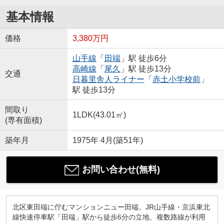
基本情報
価格
3,380万円
山手線
「
田端
」駅 徒歩6分
高崎線
「
尾久
」駅 徒歩13分
交通
日暮里舎人ライナー
「
赤土小学校前
」
駅 徒歩13分
間取り
1LDK(43.01㎡)
(専有面積)
築年月
1975年 4月(築51年)
お問い合わせ(無料)
北区東田端に佇むマンションニュー田端。JR山手線・京浜東北
線快速停車駅「田端」駅から徒歩6分の立地、複数路線が利用