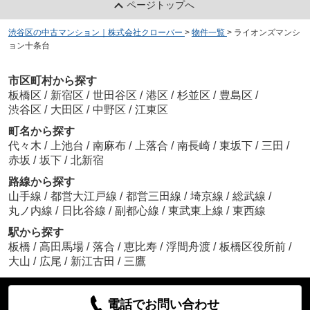
ページトップへ
渋谷区の中古マンション｜株式会社クローバー
>
物件一覧
>
ライオンズマンシ
ョン十条台
市区町村から探す
板橋区
/
新宿区
/
世田谷区
/
港区
/
杉並区
/
豊島区
/
渋谷区
/
大田区
/
中野区
/
江東区
町名から探す
代々木
/
上池台
/
南麻布
/
上落合
/
南長崎
/
東坂下
/
三田
/
赤坂
/
坂下
/
北新宿
路線から探す
山手線
/
都営大江戸線
/
都営三田線
/
埼京線
/
総武線
/
丸ノ内線
/
日比谷線
/
副都心線
/
東武東上線
/
東西線
駅から探す
板橋
/
高田馬場
/
落合
/
恵比寿
/
浮間舟渡
/
板橋区役所前
/
大山
/
広尾
/
新江古田
/
三鷹
電話でお問い合わせ