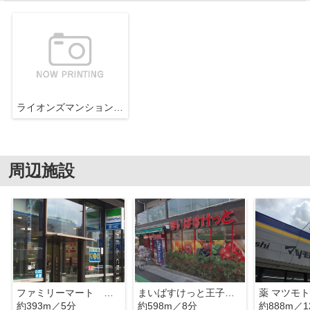
ライオンズマンション十条台
周辺施設
ファミリーマート 北区上十条一丁目店
まいばすけっと王子本町2丁目店
約393m／5分
約598m／8分
約888m／1