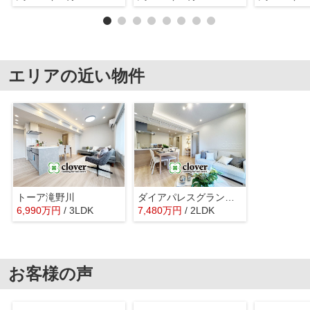
エリアの近い物件
トーア滝野川
ダイアパレスグランデージ板橋
6,990
万
円
/ 3LDK
7,480
万
円
/ 2LDK
お客様の声