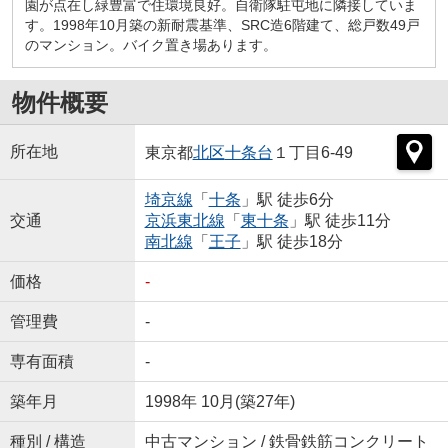
園が点在し緑豊富で住環境良好。自衛隊駐屯地に隣接していま
す。1998年10月築の新耐震基準、SRC造6階建て、総戸数49戸
のマンション。バイク置き場あります。
物件概要
所在地
東京都
北区
十条台
１丁目6-49
埼京線
「
十条
」駅 徒歩6分
交通
京浜東北線
「
東十条
」駅 徒歩11分
南北線
「
王子
」駅 徒歩18分
価格
-
管理費
-
専有面積
-
築年月
1998年 10月(築27年)
種別 / 構造
中古マンション / 鉄骨鉄筋コンクリート