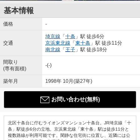
基本情報
価格
-
埼京線
「
十条
」駅 徒歩6分
交通
京浜東北線
「
東十条
」駅 徒歩11分
南北線
「
王子
」駅 徒歩18分
間取り
-(-)
(専有面積)
築年月
1998年 10月(築27年)
お問い合わせ(無料)
北区十条台に佇むライオンズマンション十条台。JR埼京線「十
条」駅徒歩6分の立地。京浜東北線「東十条」駅は徒歩11分と
複数路線が利用可能です。閑静な住宅街に位置し、近隣には公