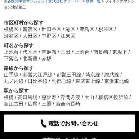
渋谷区の中古マンション｜株式会社クローバー
>
物件一覧
>
ライオンズマンシ
ョン池袋第三
市区町村から探す
板橋区
/
新宿区
/
世田谷区
/
港区
/
豊島区
/
杉並区
/
渋谷区
/
大田区
/
中野区
/
江東区
町名から探す
上池台
/
代々木
/
南麻布
/
三田
/
上落合
/
南長崎
/
東坂下
/
下落合
/
北新宿
/
赤坂
路線から探す
山手線
/
都営大江戸線
/
都営三田線
/
埼京線
/
総武線
/
丸ノ内線
/
日比谷線
/
副都心線
/
東武東上線
/
京浜東北線
駅から探す
板橋
/
高田馬場
/
恵比寿
/
浮間舟渡
/
大山
/
板橋区役所前
/
新江古田
/
広尾
/
三鷹
/
落合南長崎
電話でお問い合わせ