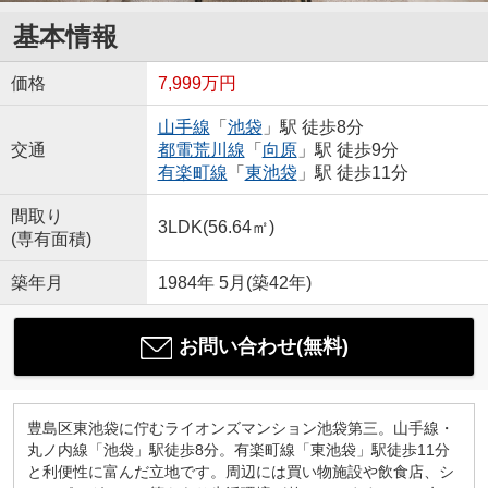
基本情報
価格
7,999万円
山手線
「
池袋
」駅 徒歩8分
交通
都電荒川線
「
向原
」駅 徒歩9分
有楽町線
「
東池袋
」駅 徒歩11分
間取り
3LDK(56.64㎡)
(専有面積)
築年月
1984年 5月(築42年)
お問い合わせ(無料)
豊島区東池袋に佇むライオンズマンション池袋第三。山手線・
丸ノ内線「池袋」駅徒歩8分。有楽町線「東池袋」駅徒歩11分
と利便性に富んだ立地です。周辺には買い物施設や飲食店、シ