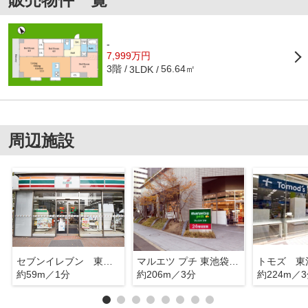
-
7,999万円
3階
56.64㎡
3LDK
周辺施設
セブンイレブン 東池袋３丁目南
マルエツ プチ 東池袋三丁目店
トモズ 東
約59m／1分
約206m／3分
約224m／