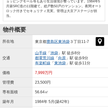
ョッピングモール等もあり生活環境が整っています。1984年5
月築SRC造の11階建て。総戸数50戸のマンション。夜間オート
ロック付きでセキュリティ充実。管理は大京アステージが担
当。
物件概要
所在地
東京都
豊島区
東池袋
３丁目11-7
山手線
「
池袋
」駅 徒歩8分
交通
都電荒川線
「
向原
」駅 徒歩9分
有楽町線
「
東池袋
」駅 徒歩11分
価格
7,999万円
管理費
23,500円
専有面積
56.64㎡
築年月
1984年 5月(築42年)