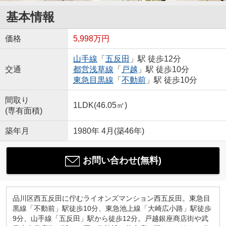
基本情報
価格
5,998万円
山手線
「
五反田
」駅 徒歩12分
交通
都営浅草線
「
戸越
」駅 徒歩10分
東急目黒線
「
不動前
」駅 徒歩10分
間取り
1LDK(46.05㎡)
(専有面積)
築年月
1980年 4月(築46年)
お問い合わせ(無料)
品川区西五反田に佇むライオンズマンション西五反田。東急目
黒線「不動前」駅徒歩10分、東急池上線「大崎広小路」駅徒歩
9分、山手線「五反田」駅から徒歩12分。戸越銀座商店街や武