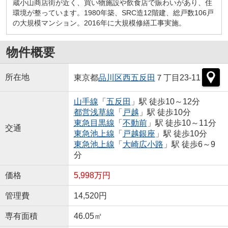
蔵小山商店街が近く、買い物施設や飲食店で賑わいがあり、住
環境が整っています。1980年築、SRC造12階建、総戸数106戸
の大規模マンション。2016年に大規模修繕工事実施。
物件概要
所在地
東京都
品川区
西五反田
７丁目23-11
山手線
「
五反田
」駅 徒歩10～12分
都営浅草線
「
戸越
」駅 徒歩10分
東急目黒線
「
不動前
」駅 徒歩10～11分
交通
東急池上線
「
戸越銀座
」駅 徒歩10分
東急池上線
「
大崎広小路
」駅 徒歩6～9
分
価格
5,998万円
管理費
14,520円
専有面積
46.05㎡