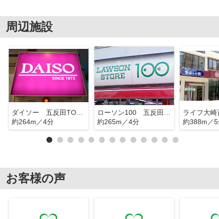
周辺施設
ダイソー 五反田TOC店
ローソン100 五反田TOC
ライフ大崎
約264m／4分
約265m／4分
約388m／
お客様の声