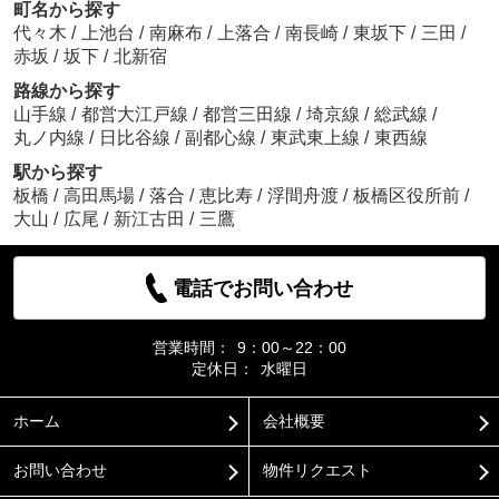
町名から探す
代々木
/
上池台
/
南麻布
/
上落合
/
南長崎
/
東坂下
/
三田
/
赤坂
/
坂下
/
北新宿
路線から探す
山手線
/
都営大江戸線
/
都営三田線
/
埼京線
/
総武線
/
丸ノ内線
/
日比谷線
/
副都心線
/
東武東上線
/
東西線
駅から探す
板橋
/
高田馬場
/
落合
/
恵比寿
/
浮間舟渡
/
板橋区役所前
/
大山
/
広尾
/
新江古田
/
三鷹
電話でお問い合わせ
営業時間：
9：00～22：00
定休日：
水曜日
ホーム
会社概要
お問い合わせ
物件リクエスト