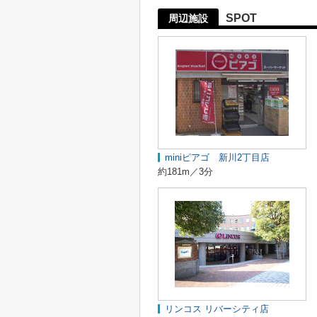
SPOT
周辺施設
miniピアゴ 新川2丁目店
約181m／3分
リンコス リバーシティ店