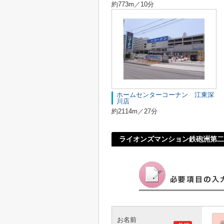
約773m／10分
ホームセンターコーナン 江東深
川店
約2114m／27分
ライオンズマンション鉄砲洲第二
お名前