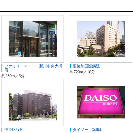
ファミリーマート 新川中央大橋
聖路加国際病院
店
約729m／10分
約230m／3分
中央区役所
ダイソー 築地店