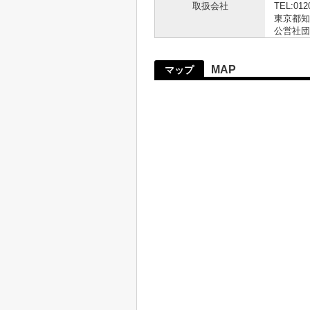
取扱会社
TEL:012
東京都知事
公営社団
MAP
マップ