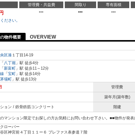
管理費・共益費
間取り
専有面積
万円
***
***
***
せください。
OVERVIEW
の物件概要
央区
湊
１丁目14-19
「
八丁堀
」駅 徒歩4分
「
新富町
」駅 徒歩11～12分
線
「
宝町
」駅 徒歩14分
茅場町
」駅 徒歩13分
円
管理費
築年月(築年数)
ション / 鉄骨鉄筋コンクリート
階建
らのマンション限定でお探しの方お気軽にお問い合わせ下さい。■■物件が発
クローバー
谷区神宮前４丁目１１ー６ プレファス表参道７階