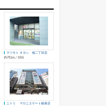
マツモト キヨシ 佃二丁目店
約751m／10分
ニトリ マロニエゲート銀座店