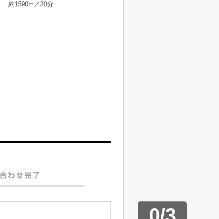
約1590m／20分
0
/
3