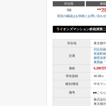
所在階
価格
***
5階
現況の確認はお気軽にお問い合わ
ライオンズマンション鉄砲洲第二
所在地
東京都
中
日比谷線
有楽町線
交通
都営浅草
東西線
「
価格
6,280万
専有面積
46.98㎡
種別/構造
中古マン
備考
■■こち
株式会社
東京都渋