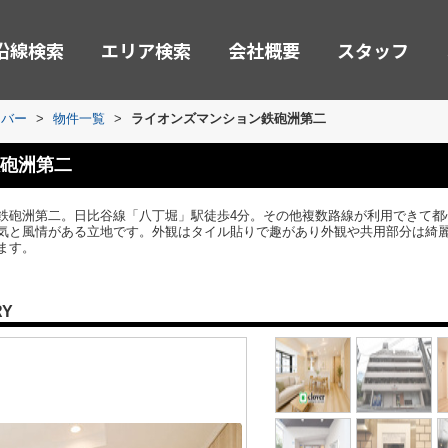
沿線検索
エリア検索
会社概要
スタッフ
ーバー
>
物件一覧
>
ライオンズマンション鉄砲洲第二
砲洲第二
鉄砲洲第二。日比谷線「八丁堀」駅徒歩4分。その他複数路線が利用できて都
気と風情がある立地です。外観はタイル貼りで趣があり外観や共用部分は綺
ます。
RY