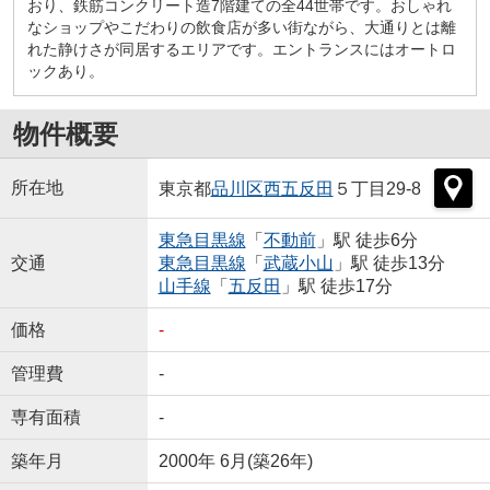
おり、鉄筋コンクリート造7階建ての全44世帯です。おしゃれ
なショップやこだわりの飲食店が多い街ながら、大通りとは離
れた静けさが同居するエリアです。エントランスにはオートロ
ックあり。
物件概要
所在地
東京都
品川区
西五反田
５丁目29-8
東急目黒線
「
不動前
」駅 徒歩6分
交通
東急目黒線
「
武蔵小山
」駅 徒歩13分
山手線
「
五反田
」駅 徒歩17分
価格
-
管理費
-
専有面積
-
築年月
2000年 6月(築26年)