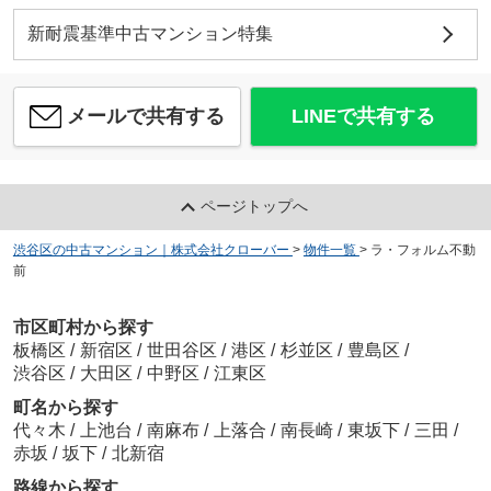
新耐震基準中古マンション特集
メールで共有する
LINEで共有する
ページトップへ
渋谷区の中古マンション｜株式会社クローバー
>
物件一覧
>
ラ・フォルム不動
前
市区町村から探す
板橋区
/
新宿区
/
世田谷区
/
港区
/
杉並区
/
豊島区
/
渋谷区
/
大田区
/
中野区
/
江東区
町名から探す
代々木
/
上池台
/
南麻布
/
上落合
/
南長崎
/
東坂下
/
三田
/
赤坂
/
坂下
/
北新宿
路線から探す