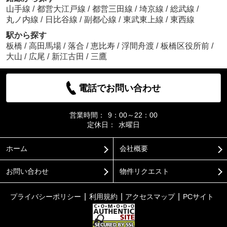
山手線
/
都営大江戸線
/
都営三田線
/
埼京線
/
総武線
/
丸ノ内線
/
日比谷線
/
副都心線
/
東武東上線
/
東西線
駅から探す
板橋
/
高田馬場
/
落合
/
恵比寿
/
浮間舟渡
/
板橋区役所前
/
大山
/
広尾
/
新江古田
/
三鷹
電話でお問い合わせ
営業時間：
9：00～22：00
定休日：
水曜日
ホーム
会社概要
お問い合わせ
物件リクエスト
プライバシーポリシー
利用規約
アクセスマップ
PCサイト