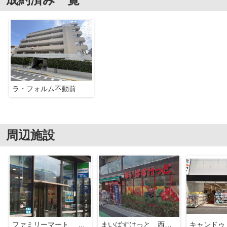
ラ・フォルム不動前
周辺施設
ファミリーマート 品川桐ヶ谷通り店
まいばすけっと 西五反田6丁目店
キャンドゥ