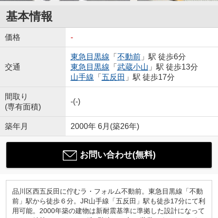
基本情報
価格
-
東急目黒線
「
不動前
」駅 徒歩6分
交通
東急目黒線
「
武蔵小山
」駅 徒歩13分
山手線
「
五反田
」駅 徒歩17分
間取り
-(-)
(専有面積)
築年月
2000年 6月(築26年)
お問い合わせ(無料)
品川区西五反田に佇むラ・フォルム不動前。東急目黒線「不動
前」駅から徒歩６分。JR山手線「五反田」駅も徒歩17分にて利
用可能。2000年築の建物は新耐震基準に準拠した設計になって