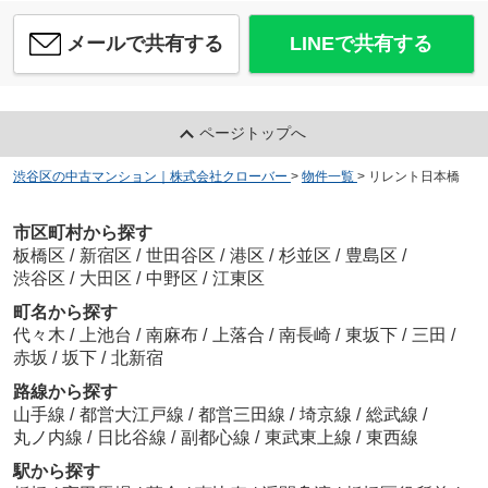
メールで共有する
LINEで共有する
ページトップへ
渋谷区の中古マンション｜株式会社クローバー
>
物件一覧
>
リレント日本橋
市区町村から探す
板橋区
/
新宿区
/
世田谷区
/
港区
/
杉並区
/
豊島区
/
渋谷区
/
大田区
/
中野区
/
江東区
町名から探す
代々木
/
上池台
/
南麻布
/
上落合
/
南長崎
/
東坂下
/
三田
/
赤坂
/
坂下
/
北新宿
路線から探す
山手線
/
都営大江戸線
/
都営三田線
/
埼京線
/
総武線
/
丸ノ内線
/
日比谷線
/
副都心線
/
東武東上線
/
東西線
駅から探す