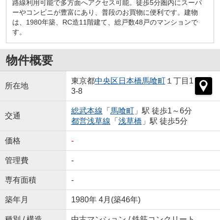
路線利用可能で多方面へアクセス可能。徒歩5分圏内にスーパ
ーやコンビニが豊富にあり、普段のお買物に便利です。建物
は、1980年築、RC造11階建て、総戸数48戸のマンションで
す。
物件概要
東京都
中央区
日本橋馬喰町
１丁目1
所在地
3-8
総武本線
「
馬喰町
」駅 徒歩1～6分
交通
都営浅草線
「
浅草橋
」駅 徒歩5分
価格
-
管理費
-
専有面積
-
築年月
1980年 4月(築46年)
種別 / 構造
中古マンション / 鉄筋コンクリート