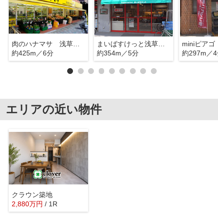
肉のハナマサ 浅草橋店
まいばすけっと浅草橋1丁目店
約425m／6分
約354m／5分
約297m／
エリアの近い物件
クラウン築地
2,880
万
円
/ 1R