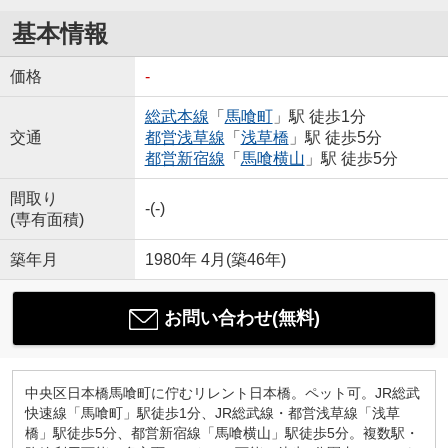
基本情報
価格
-
総武本線
「
馬喰町
」駅 徒歩1分
交通
都営浅草線
「
浅草橋
」駅 徒歩5分
都営新宿線
「
馬喰横山
」駅 徒歩5分
間取り
-(-)
(専有面積)
築年月
1980年 4月(築46年)
お問い合わせ(無料)
中央区日本橋馬喰町に佇むリレント日本橋。ペット可。JR総武
快速線「馬喰町」駅徒歩1分、JR総武線・都営浅草線「浅草
橋」駅徒歩5分、都営新宿線「馬喰横山」駅徒歩5分。複数駅・