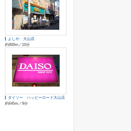
よしや 大山店
約800m／10分
ダイソー ハッピーロード大山店
約645m／9分