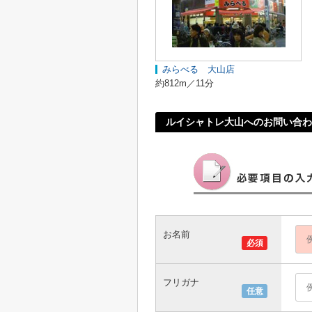
みらべる 大山店
約812m／11分
ルイシャトレ大山へのお問い合わ
お名前
必須
フリガナ
任意