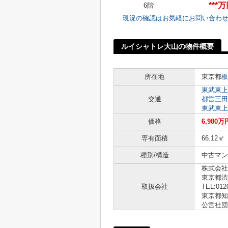
***
6階
現況の確認はお気軽にお問い合わ
ルイシャトレ大山の物件概要
所在地
東京都
板
東武東上
交通
都営三田
東武東上
価格
6,980万
専有面積
66.12㎡
種別/構造
中古マン
株式会社
東京都渋
取扱会社
TEL:012
東京都知事
公営社団