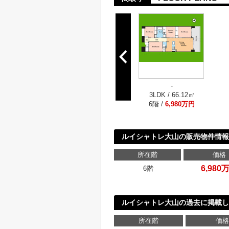
-
3LDK / 66.12㎡
6階 /
6,980万円
ルイシャトレ大山の販売物件情報
所在階
価格
6,980
6階
ルイシャトレ大山の過去に掲載し
所在階
価格