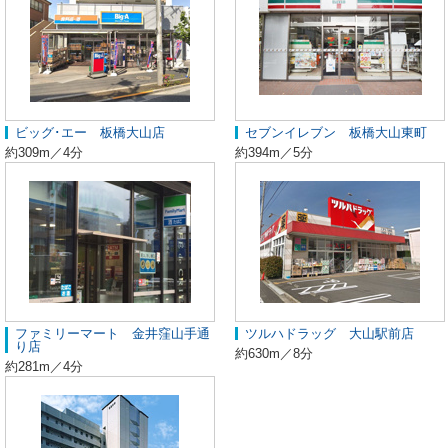
ビッグ･エー 板橋大山店
セブンイレブン 板橋大山東町
約309m／4分
約394m／5分
ファミリーマート 金井窪山手通
ツルハドラッグ 大山駅前店
り店
約630m／8分
約281m／4分