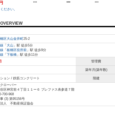
万円
***
***
***
せください。
OVERVIEW
橋区
大山金井町
25-2
線
「
大山
」駅 徒歩5分
線
「
板橋区役所前
」駅 徒歩9分
線
「
下板橋
」駅 徒歩11分
円
管理費
築年月(築年数)
ション / 鉄筋コンクリート
階建
クローバー
谷区神宮前４丁目１１ー６ プレファス表参道７階
0-700-968
 (3) 第95156号
法人 不動産保証協会