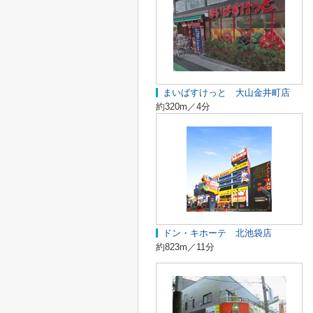
まいばすけっと 大山金井町店
約320m／4分
ドン・キホーテ 北池袋店
約823m／11分