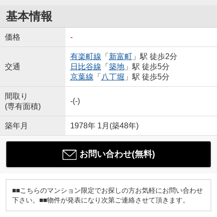
基本情報
価格
-
有楽町線
「
新富町
」駅 徒歩2分
交通
日比谷線
「
築地
」駅 徒歩5分
京葉線
「
八丁堀
」駅 徒歩5分
間取り
-(-)
(専有面積)
築年月
1978年 1月(築48年)
お問い合わせ(無料)
■■こちらのマンション限定でお探しの方お気軽にお問い合わせ
下さい。■■物件が発表になり次第ご連絡させて頂きます。