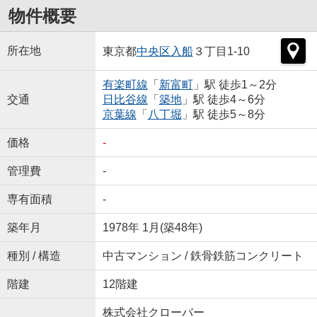
物件概要
所在地
東京都
中央区
入船
３丁目1-10
有楽町線
「
新富町
」駅 徒歩1～2分
交通
日比谷線
「
築地
」駅 徒歩4～6分
京葉線
「
八丁堀
」駅 徒歩5～8分
価格
-
管理費
-
専有面積
-
築年月
1978年 1月(築48年)
種別 / 構造
中古マンション / 鉄骨鉄筋コンクリート
階建
12階建
株式会社クローバー