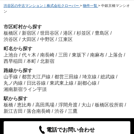
渋谷区の中古マンション｜株式会社クローバー
>
物件一覧
>
中銀京橋マンシオ
ン
市区町村から探す
板橋区
/
新宿区
/
世田谷区
/
港区
/
杉並区
/
豊島区
/
渋谷区
/
大田区
/
中野区
/
江東区
町名から探す
上池台
/
代々木
/
南長崎
/
三田
/
東坂下
/
南麻布
/
上落合
/
西早稲田
/
本町
/
北新宿
路線から探す
山手線
/
都営大江戸線
/
都営三田線
/
埼京線
/
総武線
/
丸ノ内線
/
日比谷線
/
東武東上線
/
副都心線
/
湘南新宿ライン宇須
駅から探す
板橋
/
恵比寿
/
高田馬場
/
浮間舟渡
/
大山
/
板橋区役所前
/
新江古田
/
落合南長崎
/
渋谷
/
三鷹
電話でお問い合わせ