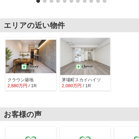
エリアの近い物件
クラウン築地
茅場町スカイハイツ
2,880
万
円
/ 1R
2,080
万
円
/ 1R
お客様の声