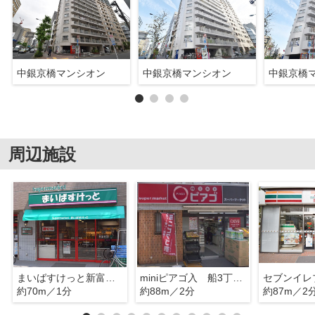
中銀京橋マンシオン
中銀京橋マンシオン
中銀京橋
周辺施設
まいばすけっと新富町駅前店
miniピアゴ入 船3丁目店
約70m／1分
約88m／2分
約87m／2