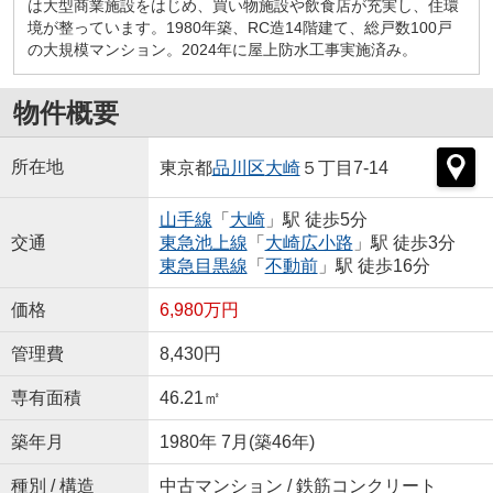
は大型商業施設をはじめ、買い物施設や飲食店が充実し、住環
境が整っています。1980年築、RC造14階建て、総戸数100戸
の大規模マンション。2024年に屋上防水工事実施済み。
物件概要
所在地
東京都
品川区
大崎
５丁目7-14
山手線
「
大崎
」駅 徒歩5分
交通
東急池上線
「
大崎広小路
」駅 徒歩3分
東急目黒線
「
不動前
」駅 徒歩16分
価格
6,980万円
管理費
8,430円
専有面積
46.21㎡
築年月
1980年 7月(築46年)
種別 / 構造
中古マンション / 鉄筋コンクリート