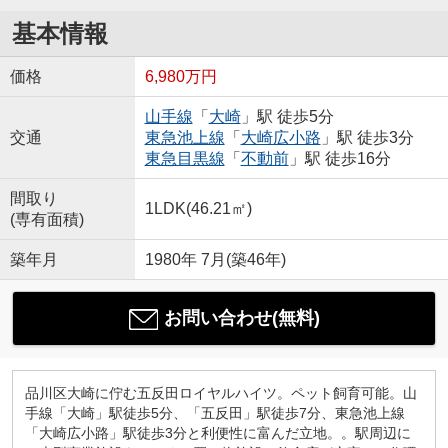
基本情報
価格
6,980万円
山手線
「
大崎
」駅 徒歩5分
交通
東急池上線
「
大崎広小路
」駅 徒歩3分
東急目黒線
「
不動前
」駅 徒歩16分
間取り
1LDK(46.21㎡)
(専有面積)
築年月
1980年 7月(築46年)
お問い合わせ(無料)
品川区大崎に佇む五反田ロイヤルハイツ。ペット飼育可能。山
手線「大崎」駅徒歩5分、「五反田」駅徒歩7分、東急池上線
「大崎広小路」駅徒歩3分と利便性に富んだ立地。。駅周辺に