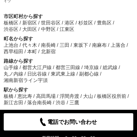
イツ
市区町村から探す
板橋区
/
新宿区
/
世田谷区
/
港区
/
杉並区
/
豊島区
/
渋谷区
/
大田区
/
中野区
/
江東区
町名から探す
上池台
/
代々木
/
南長崎
/
三田
/
東坂下
/
南麻布
/
上落合
/
西早稲田
/
本町
/
北新宿
路線から探す
山手線
/
都営大江戸線
/
都営三田線
/
埼京線
/
総武線
/
丸ノ内線
/
日比谷線
/
東武東上線
/
副都心線
/
湘南新宿ライン宇須
駅から探す
板橋
/
恵比寿
/
高田馬場
/
浮間舟渡
/
大山
/
板橋区役所前
/
新江古田
/
落合南長崎
/
渋谷
/
三鷹
電話でお問い合わせ