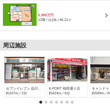
-
6,980万円
12階
46.21㎡
1LDK
周辺施設
セブンイレブン 品川大崎３丁目
K-PORT 桜田通り店
約107m／2分
約424m／6分
約589m／