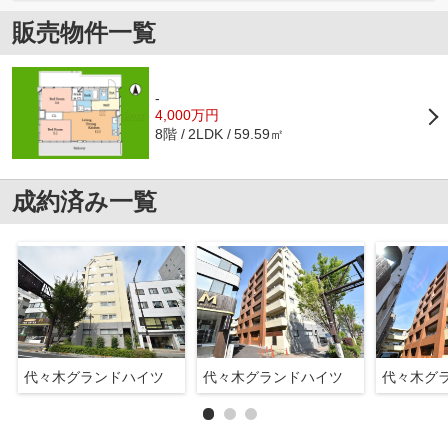
販売物件一覧
-
4,000万円
8階
59.59㎡
2LDK
成約済み一覧
代々木グランドハイツ
代々木グランドハイツ
代々木グ