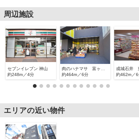
周辺施設
セブンイレブン 神山
肉のハナマサ 富ヶ谷店
成城石井 
約248m／4分
約464m／6分
約462m／
エリアの近い物件