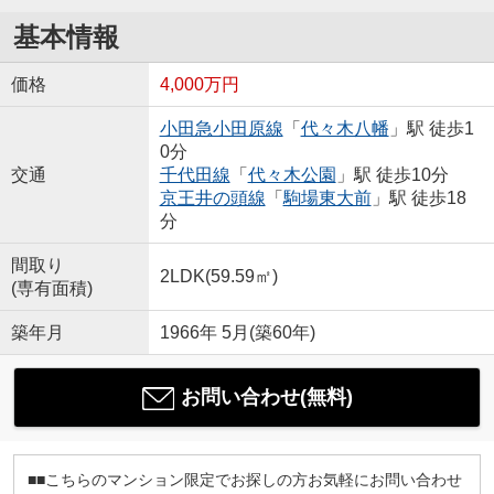
基本情報
価格
4,000万円
小田急小田原線
「
代々木八幡
」駅 徒歩1
0分
交通
千代田線
「
代々木公園
」駅 徒歩10分
京王井の頭線
「
駒場東大前
」駅 徒歩18
分
間取り
2LDK(59.59㎡)
(専有面積)
築年月
1966年 5月(築60年)
お問い合わせ(無料)
■■こちらのマンション限定でお探しの方お気軽にお問い合わせ