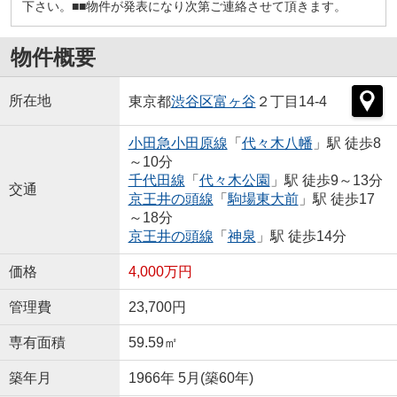
下さい。■■物件が発表になり次第ご連絡させて頂きます。
物件概要
所在地
東京都
渋谷区
富ヶ谷
２丁目14-4
小田急小田原線
「
代々木八幡
」駅 徒歩8
～10分
千代田線
「
代々木公園
」駅 徒歩9～13分
交通
京王井の頭線
「
駒場東大前
」駅 徒歩17
～18分
京王井の頭線
「
神泉
」駅 徒歩14分
価格
4,000万円
管理費
23,700円
専有面積
59.59㎡
築年月
1966年 5月(築60年)