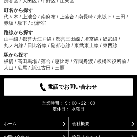
渋谷区
/
大田区
/
中野区
/
江東区
町名から探す
代々木
/
上池台
/
南麻布
/
上落合
/
南長崎
/
東坂下
/
三田
/
赤坂
/
坂下
/
北新宿
路線から探す
山手線
/
都営大江戸線
/
都営三田線
/
埼京線
/
総武線
/
丸ノ内線
/
日比谷線
/
副都心線
/
東武東上線
/
東西線
駅から探す
板橋
/
高田馬場
/
落合
/
恵比寿
/
浮間舟渡
/
板橋区役所前
/
大山
/
広尾
/
新江古田
/
三鷹
電話でお問い合わせ
営業時間：
9：00～22：00
定休日：
水曜日
ホーム
会社概要