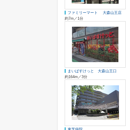
ファミリーマート 大森山王店
約7m／1分
まいばすけっと 大森山王口
約164m／3分
東芝病院