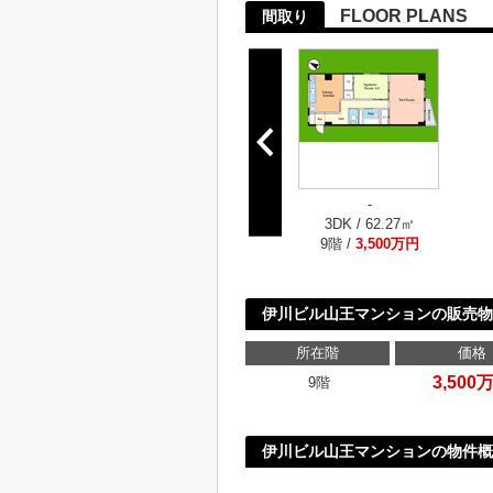
FLOOR PLANS
間取り
-
3DK / 62.27㎡
9階 /
3,500万円
伊川ビル山王マンションの販売物
所在階
価格
3,500
9階
伊川ビル山王マンションの物件概