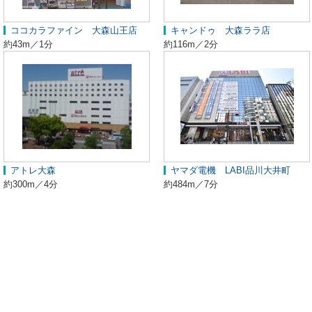
ココカラファイン 大森山王店
キャンドゥ 大森ララ店
約43m／1分
約116m／2分
アトレ大森
ヤマダ電機 LABI品川大井町
約300m／4分
約484m／7分