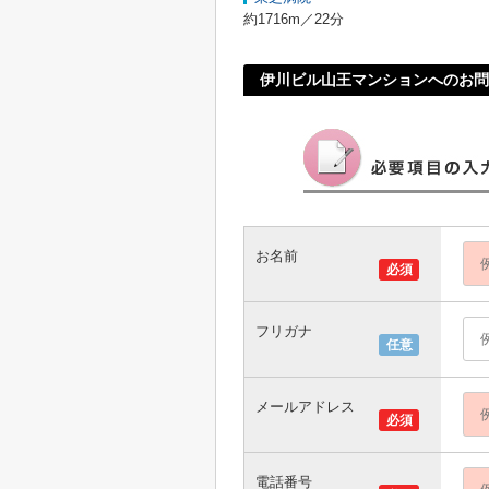
約1716m／22分
伊川ビル山王マンションへのお問
お名前
必須
フリガナ
任意
メールアドレス
必須
電話番号