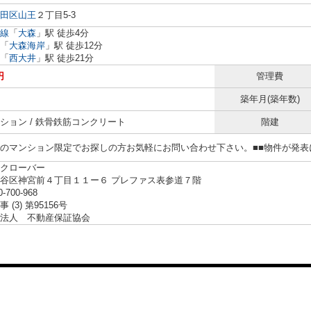
田区
山王
２丁目5-3
線
「
大森
」駅 徒歩4分
「
大森海岸
」駅 徒歩12分
「
西大井
」駅 徒歩21分
円
管理費
築年月(築年数)
ション / 鉄骨鉄筋コンクリート
階建
らのマンション限定でお探しの方お気軽にお問い合わせ下さい。■■物件が発
クローバー
谷区神宮前４丁目１１ー６ プレファス表参道７階
0-700-968
 (3) 第95156号
法人 不動産保証協会