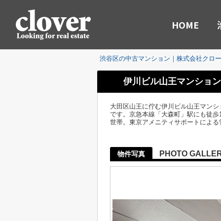
HOME
渋谷区の中古マンション｜株式会社クロ
伊川ビル山王マンション
大田区山王に佇む伊川ビル山王マンシ
です。京急本線「大森町」駅にも徒歩1
世帯。東京アメニティサポートによる
PHOTO GALLE
物件写真