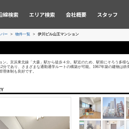
沿線検索
エリア検索
会社概要
スタッフ
ーバー
>
物件一覧
>
伊川ビル山王マンション
ョン。京浜東北線「大森」駅から徒歩４分。駅近のため、駅前にそろう多様
2分であり、さまざまな通勤通学ルートの構築が可能。1967年築の建物は鉄骨
管理体制も良好です。
RY