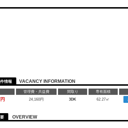
VACANCY INFORMATION
件情報
管理費・共益費
間取り
専有面積
万円
24,160円
3DK
62.27㎡
OVERVIEW
要