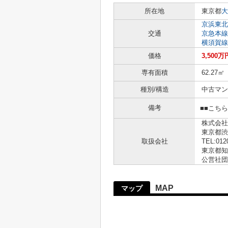
所在地
東京都
大
京浜東北
交通
京急本線
横須賀線
価格
3,500万
専有面積
62.27㎡
種別/構造
中古マン
備考
■■こち
株式会社
東京都渋
取扱会社
TEL:012
東京都知事
公営社団
MAP
マップ