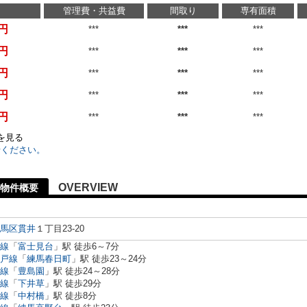
管理費・共益費
間取り
専有面積
万円
***
***
***
万円
***
***
***
万円
***
***
***
万円
***
***
***
万円
***
***
***
)を見る
せください。
OVERVIEW
物件概要
馬区
貫井
１丁目23-20
線
「
富士見台
」駅 徒歩6～7分
戸線
「
練馬春日町
」駅 徒歩23～24分
線
「
豊島園
」駅 徒歩24～28分
線
「
下井草
」駅 徒歩29分
線
「
中村橋
」駅 徒歩8分