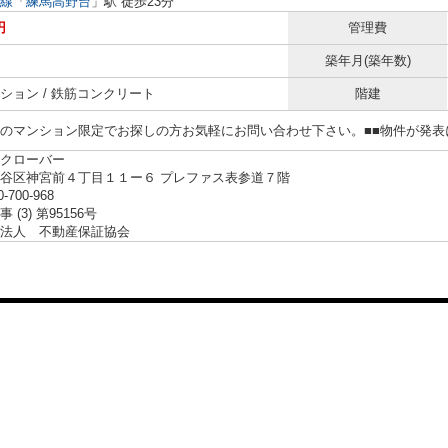
線
「
練馬高野台
」駅 徒歩23分
円
管理費
築年月(築年数)
ション / 鉄筋コンクリート
階建
らのマンション限定でお探しの方お気軽にお問い合わせ下さい。■■物件が発
クローバー
谷区神宮前４丁目１１ー６ プレファス表参道７階
0-700-968
 (3) 第95156号
法人 不動産保証協会