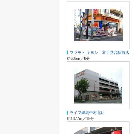
マツモト キヨシ 富士見台駅前店
約605m／8分
ライフ練馬中村北店
約1377m／18分