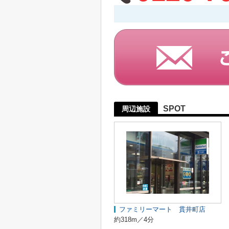
SPOT
周辺施設
ファミリーマート 貫井町店
約318m／4分