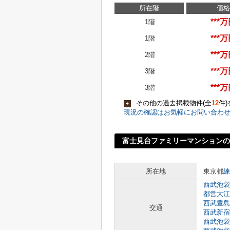
所在階
価格
***
1階
***
1階
***
2階
***
3階
***
3階
その他の過去掲載物件(全
12
件
+
現況の確認はお気軽にお問い合わ
富士見台ファミリーマンションの
所在地
東京都
練
西武池袋
都営大江
西武豊島
交通
西武新宿
西武池袋