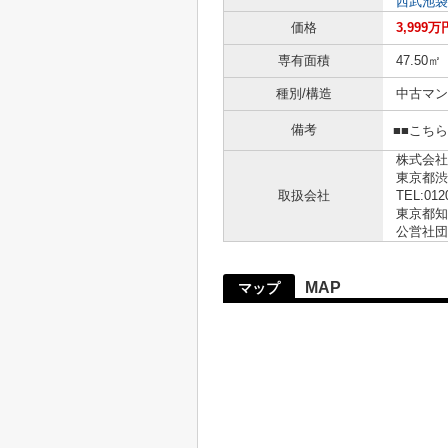
西武池袋
価格
3,999万
専有面積
47.50㎡
種別/構造
中古マン
備考
■■こち
株式会社
東京都渋
取扱会社
TEL:012
東京都知事
公営社団
MAP
マップ