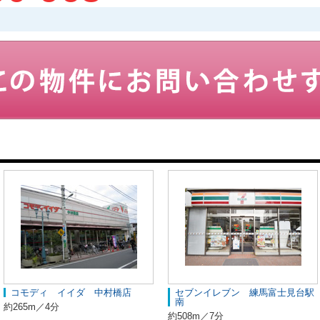
コモディ イイダ 中村橋店
セブンイレブン 練馬富士見台駅
南
約265m／4分
約508m／7分