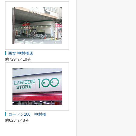
西友 中村橋店
約729m／10分
ローソン100 中村橋
約623m／8分