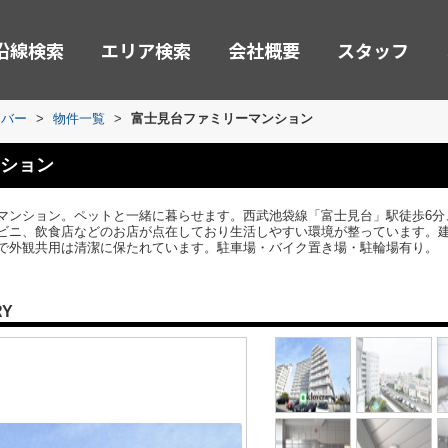
沿線検索
エリア検索
会社概要
スタッフ
ーバー
>
物件一覧
>
富士見台ファミリーマンション
ション
マンション。ペットと一緒に暮らせます。西武池袋線「富士見台」駅徒歩6分
ニ、飲食店などのお店が点在しており生活しやすい環境が整っています。建物は
で外観共用は清潔に保たれています。駐車場・バイク置き場・駐輪場有り。
RY