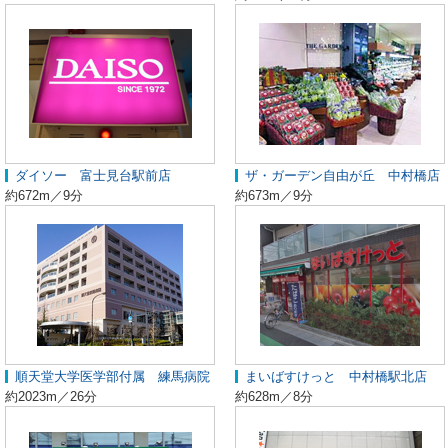
ダイソー 富士見台駅前店
ザ・ガーデン自由が丘 中村橋店
約672m／9分
約673m／9分
順天堂大学医学部付属 練馬病院
まいばすけっと 中村橋駅北店
約2023m／26分
約628m／8分