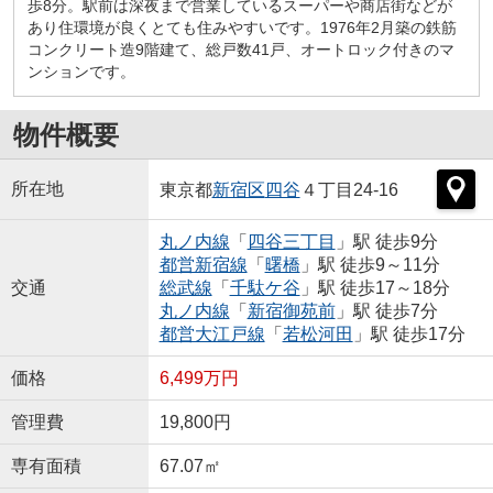
歩8分。駅前は深夜まで営業しているスーパーや商店街などが
あり住環境が良くとても住みやすいです。1976年2月築の鉄筋
コンクリート造9階建て、総戸数41戸、オートロック付きのマ
ンションです。
物件概要
所在地
東京都
新宿区
四谷
４丁目24-16
丸ノ内線
「
四谷三丁目
」駅 徒歩9分
都営新宿線
「
曙橋
」駅 徒歩9～11分
交通
総武線
「
千駄ケ谷
」駅 徒歩17～18分
丸ノ内線
「
新宿御苑前
」駅 徒歩7分
都営大江戸線
「
若松河田
」駅 徒歩17分
価格
6,499万円
管理費
19,800円
専有面積
67.07㎡