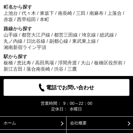
町名から探す
上池台
/
代々木
/
東坂下
/
南長崎
/
三田
/
南麻布
/
上落合
/
赤坂
/
西早稲田
/
本町
路線から探す
山手線
/
都営大江戸線
/
都営三田線
/
埼京線
/
総武線
/
丸ノ内線
/
日比谷線
/
副都心線
/
東武東上線
/
湘南新宿ライン宇須
駅から探す
板橋
/
恵比寿
/
高田馬場
/
浮間舟渡
/
大山
/
板橋区役所前
/
新江古田
/
落合南長崎
/
渋谷
/
三鷹
電話でお問い合わせ
営業時間：
9：00～22：00
定休日：
水曜日
ホーム
会社概要