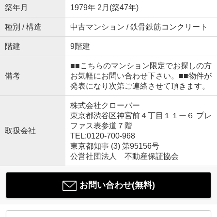
築年月
1979年 2月(築47年)
種別 / 構造
中古マンション / 鉄骨鉄筋コンクリート
階建
9階建
■■こちらのマンション限定でお探しの方
備考
お気軽にお問い合わせ下さい。■■物件が
発表になり次第ご連絡させて頂きます。
株式会社クローバー
東京都渋谷区神宮前４丁目１１ー６ プレ
ファス表参道７階
取扱会社
TEL:0120-700-968
東京都知事 (3) 第95156号
公営社団法人 不動産保証協会
お問い合わせ(無料)