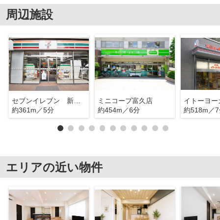
周辺施設
セブンイレブン 新宿御苑前本通り
ミニコープ富久店
約361m／5分
約454m／6分
約518m／
エリアの近い物件