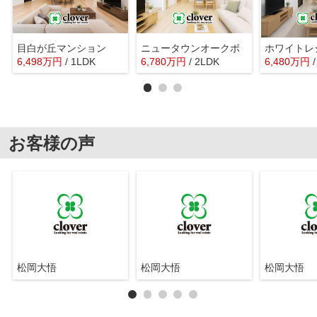
目白が丘マンション
ニュータウンオークボ
ホワイトレ
6,498
万
円
/ 1LDK
6,780
万
円
/ 2LDK
6,480
万
円
お客様の声
松岡大悟
松岡大悟
松岡大悟