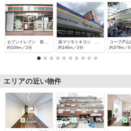
セブンイレブン 新宿大久保通り
薬マツモトキヨシ 大久保一丁目店
コープ戸山
約104m／2分
約146m／2分
約379m／
エリアの近い物件