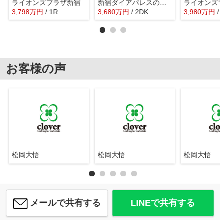
ライオンズプラザ新宿
新宿ダイアパレスのばら
3,798
万
円
/ 1R
3,680
万
円
/ 2DK
3,980
万
円
お客様の声
松岡大悟
松岡大悟
松岡大悟
メールで共有する
LINEで共有する