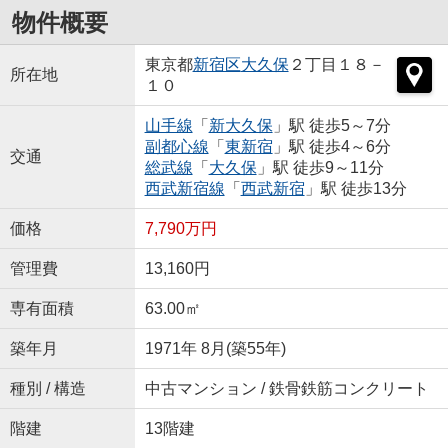
物件概要
東京都
新宿区
大久保
２丁目１８－
所在地
１０
山手線
「
新大久保
」駅 徒歩5～7分
副都心線
「
東新宿
」駅 徒歩4～6分
交通
総武線
「
大久保
」駅 徒歩9～11分
西武新宿線
「
西武新宿
」駅 徒歩13分
価格
7,790万円
管理費
13,160円
専有面積
63.00㎡
築年月
1971年 8月(築55年)
種別 / 構造
中古マンション / 鉄骨鉄筋コンクリート
階建
13階建