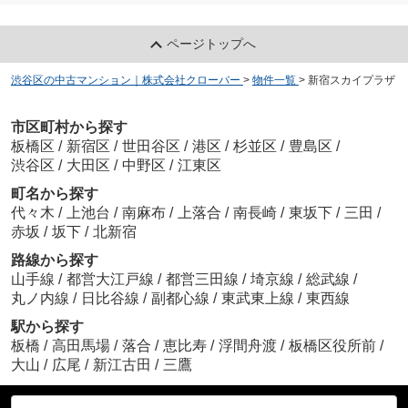
ページトップへ
渋谷区の中古マンション｜株式会社クローバー
>
物件一覧
>
新宿スカイプラザ
市区町村から探す
板橋区
/
新宿区
/
世田谷区
/
港区
/
杉並区
/
豊島区
/
渋谷区
/
大田区
/
中野区
/
江東区
町名から探す
代々木
/
上池台
/
南麻布
/
上落合
/
南長崎
/
東坂下
/
三田
/
赤坂
/
坂下
/
北新宿
路線から探す
山手線
/
都営大江戸線
/
都営三田線
/
埼京線
/
総武線
/
丸ノ内線
/
日比谷線
/
副都心線
/
東武東上線
/
東西線
駅から探す
板橋
/
高田馬場
/
落合
/
恵比寿
/
浮間舟渡
/
板橋区役所前
/
大山
/
広尾
/
新江古田
/
三鷹