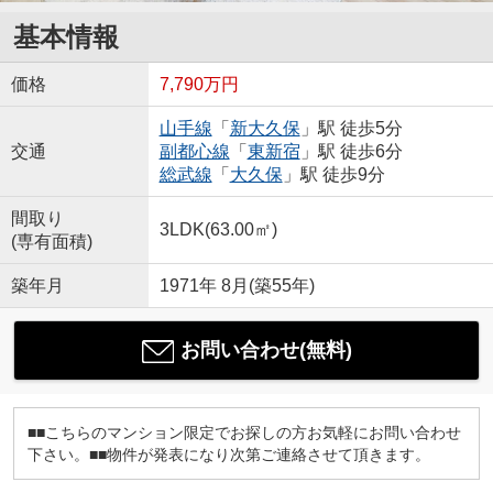
基本情報
価格
7,790万円
山手線
「
新大久保
」駅 徒歩5分
交通
副都心線
「
東新宿
」駅 徒歩6分
総武線
「
大久保
」駅 徒歩9分
間取り
3LDK(63.00㎡)
(専有面積)
築年月
1971年 8月(築55年)
お問い合わせ(無料)
■■こちらのマンション限定でお探しの方お気軽にお問い合わせ
下さい。■■物件が発表になり次第ご連絡させて頂きます。