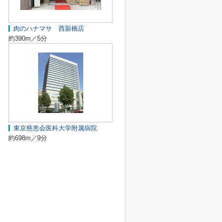
肉のハナマサ 西新橋店
約390m／5分
東京慈恵会医科大学附属病院
約698m／9分