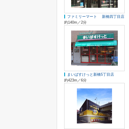
ファミリーマート 新橋四丁目店
約140m／2分
まいばすけっと新橋5丁目店
約423m／6分