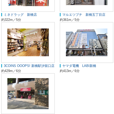
ミネドラッグ 新橋店
マルエツプチ 新橋五丁目店
約322m／5分
約361m／5分
3COINS OOOPS! 新橋駅汐留口店
ヤマダ電機 LABI新橋
約429m／6分
約413m／6分