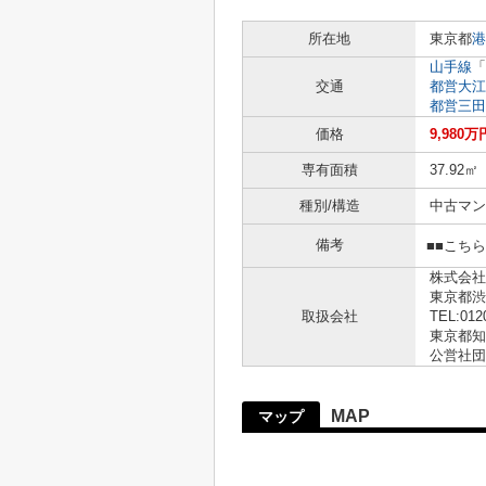
所在地
東京都
港
山手線
「
交通
都営大江
都営三田
価格
9,980万
専有面積
37.92㎡
種別/構造
中古マン
備考
■■こち
株式会社
東京都渋
取扱会社
TEL:012
東京都知事
公営社団
MAP
マップ