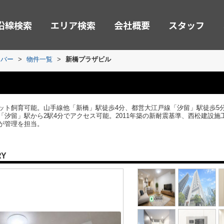
沿線検索
エリア検索
会社概要
スタッフ
ーバー
>
物件一覧
>
新橋プラザビル
ット飼育可能。山手線他「新橋」駅徒歩4分、都営大江戸線「汐留」駅徒歩5
汐留」駅から2駅4分でアクセス可能。2011年築の新耐震基準、西松建設施工、
が管理を担当。
RY