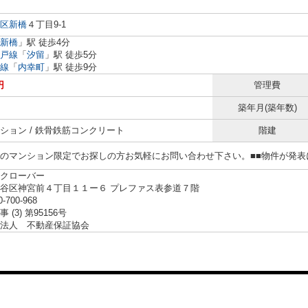
区
新橋
４丁目9-1
新橋
」駅 徒歩4分
戸線
「
汐留
」駅 徒歩5分
線
「
内幸町
」駅 徒歩9分
円
管理費
築年月(築年数)
ション / 鉄骨鉄筋コンクリート
階建
らのマンション限定でお探しの方お気軽にお問い合わせ下さい。■■物件が発
クローバー
谷区神宮前４丁目１１ー６ プレファス表参道７階
0-700-968
 (3) 第95156号
法人 不動産保証協会