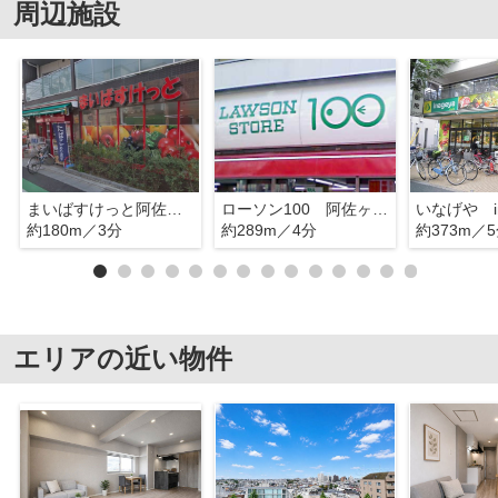
周辺施設
まいばすけっと阿佐谷南1丁目店
ローソン100 阿佐ヶ谷南
約180m／3分
約289m／4分
約373m／
エリアの近い物件