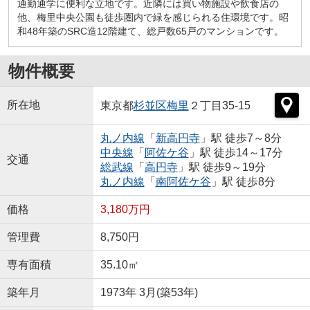
通勤通学に便利な立地です。近隣には買い物施設や飲食店の
他、梅里中央公園も徒歩圏内で緑を感じられる住環境です。昭
和48年築のSRC造12階建て、総戸数65戸のマンションです。
物件概要
所在地
東京都
杉並区
梅里
２丁目35-15
丸ノ内線
「
新高円寺
」駅 徒歩7～8分
中央線
「
阿佐ケ谷
」駅 徒歩14～17分
交通
総武線
「
高円寺
」駅 徒歩9～19分
丸ノ内線
「
南阿佐ケ谷
」駅 徒歩8分
価格
3,180万円
管理費
8,750円
専有面積
35.10㎡
築年月
1973年 3月(築53年)