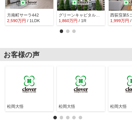
方南町サーラ442
グリーンキャピタル南阿佐ヶ谷
西荻窪第5
2,590
万
円
/ 1LDK
1,860
万
円
/ 1R
1,999
万
円
お客様の声
松岡大悟
松岡大悟
松岡大悟