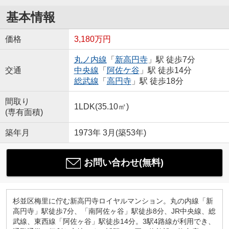
基本情報
価格
3,180万円
丸ノ内線
「
新高円寺
」駅 徒歩7分
交通
中央線
「
阿佐ケ谷
」駅 徒歩14分
総武線
「
高円寺
」駅 徒歩18分
間取り
1LDK(35.10㎡)
(専有面積)
築年月
1973年 3月(築53年)
お問い合わせ(無料)
杉並区梅里に佇む新高円寺ロイヤルマンション。丸の内線「新
高円寺」駅徒歩7分、「南阿佐ヶ谷」駅徒歩8分、JR中央線、総
武線、東西線「阿佐ヶ谷」駅徒歩14分。3駅4路線が利用でき、