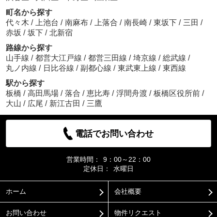
町名から探す
代々木
/
上池台
/
南麻布
/
上落合
/
南長崎
/
東坂下
/
三田
/
赤坂
/
坂下
/
北新宿
路線から探す
山手線
/
都営大江戸線
/
都営三田線
/
埼京線
/
総武線
/
丸ノ内線
/
日比谷線
/
副都心線
/
東武東上線
/
東西線
駅から探す
板橋
/
高田馬場
/
落合
/
恵比寿
/
浮間舟渡
/
板橋区役所前
/
大山
/
広尾
/
新江古田
/
三鷹
電話でお問い合わせ
営業時間：
9：00～22：00
定休日：
水曜日
ホーム
会社概要
お問い合わせ
物件リクエスト