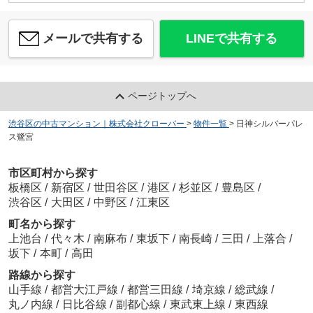
メールで共有する
LINEで共有する
ページトップへ
渋谷区の中古マンション｜株式会社クローバー
>
物件一覧
>
日神シルバーパレ
ス鷺宮
市区町村から探す
板橋区
/
新宿区
/
世田谷区
/
港区
/
杉並区
/
豊島区
/
渋谷区
/
大田区
/
中野区
/
江東区
町名から探す
上池台
/
代々木
/
南麻布
/
東坂下
/
南長崎
/
三田
/
上落合
/
坂下
/
本町
/
高田
路線から探す
山手線
/
都営大江戸線
/
都営三田線
/
埼京線
/
総武線
/
丸ノ内線
/
日比谷線
/
副都心線
/
東武東上線
/
東西線