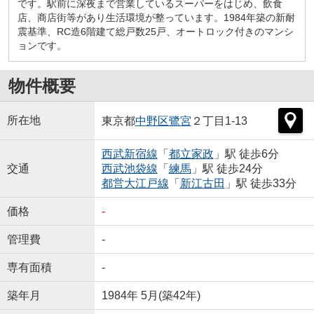
です。駅前に深夜まで営業しているスーパーをはじめ、飲食
店、商店街等があり生活環境が整っています。1984年築の新耐
震基準、RC造6階建て総戸数25戸、オートロック付きのマンシ
ョンです。
物件概要
所在地
東京都
中野区
鷺宮
２丁目1-13
西武新宿線
「
都立家政
」駅 徒歩6分
交通
西武池袋線
「
練馬
」駅 徒歩24分
都営大江戸線
「
新江古田
」駅 徒歩33分
価格
-
管理費
-
専有面積
-
築年月
1984年 5月(築42年)