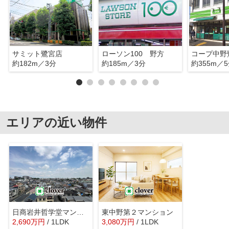
サミット鷺宮店
ローソン100 野方
コープ中野
約182m／3分
約185m／3分
約355m／
エリアの近い物件
日商岩井哲学堂マンション
東中野第２マンション
2,690
万
円
/ 1LDK
3,080
万
円
/ 1LDK