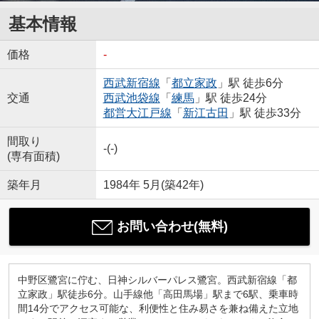
基本情報
価格
-
西武新宿線
「
都立家政
」駅 徒歩6分
交通
西武池袋線
「
練馬
」駅 徒歩24分
都営大江戸線
「
新江古田
」駅 徒歩33分
間取り
-(-)
(専有面積)
築年月
1984年 5月(築42年)
お問い合わせ(無料)
中野区鷺宮に佇む、日神シルバーパレス鷺宮。西武新宿線「都
立家政」駅徒歩6分。山手線他「高田馬場」駅まで6駅、乗車時
間14分でアクセス可能な、利便性と住み易さを兼ね備えた立地