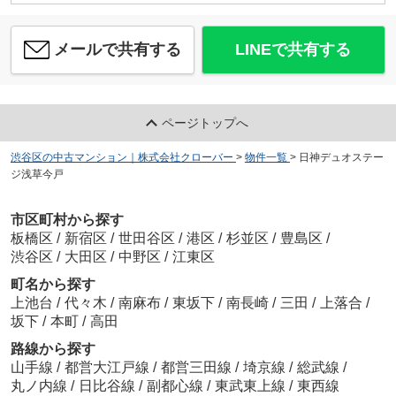
メールで共有する
LINEで共有する
ページトップへ
渋谷区の中古マンション｜株式会社クローバー
>
物件一覧
>
日神デュオステー
ジ浅草今戸
市区町村から探す
板橋区
/
新宿区
/
世田谷区
/
港区
/
杉並区
/
豊島区
/
渋谷区
/
大田区
/
中野区
/
江東区
町名から探す
上池台
/
代々木
/
南麻布
/
東坂下
/
南長崎
/
三田
/
上落合
/
坂下
/
本町
/
高田
路線から探す
山手線
/
都営大江戸線
/
都営三田線
/
埼京線
/
総武線
/
丸ノ内線
/
日比谷線
/
副都心線
/
東武東上線
/
東西線