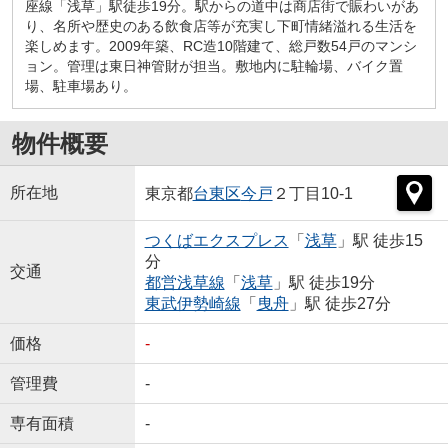
座線「浅草」駅徒歩19分。駅からの道中は商店街で賑わいがあ
り、名所や歴史のある飲食店等が充実し下町情緒溢れる生活を
楽しめます。2009年築、RC造10階建て、総戸数54戸のマンシ
ョン。管理は東日神管財が担当。敷地内に駐輪場、バイク置
場、駐車場あり。
物件概要
所在地
東京都
台東区
今戸
２丁目10-1
つくばエクスプレス
「
浅草
」駅 徒歩15
分
交通
都営浅草線
「
浅草
」駅 徒歩19分
東武伊勢崎線
「
曳舟
」駅 徒歩27分
価格
-
管理費
-
専有面積
-