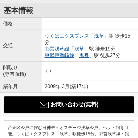
基本情報
価格
-
つくばエクスプレス
「
浅草
」駅 徒歩15
分
交通
都営浅草線
「
浅草
」駅 徒歩19分
東武伊勢崎線
「
曳舟
」駅 徒歩27分
間取り
-(-)
(専有面積)
築年月
2009年 3月(築17年)
お問い合わせ(無料)
台東区今戸に佇む日神デュオステージ浅草今戸。ペット飼育可
能。つくばエクスプレス「浅草」駅徒歩15分、都営浅草線・銀