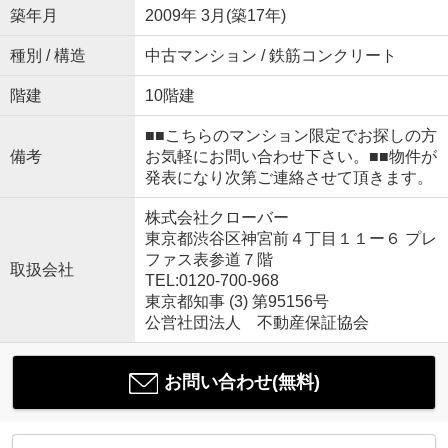
築年月
2009年 3月(築17年)
種別 / 構造
中古マンション / 鉄筋コンクリート
階建
10階建
■■こちらのマンション限定でお探しの方
備考
お気軽にお問い合わせ下さい。■■物件が
発表になり次第ご連絡させて頂きます。
株式会社クローバー
東京都渋谷区神宮前４丁目１１ー６ プレ
ファス表参道７階
取扱会社
TEL:0120-700-968
東京都知事 (3) 第95156号
公営社団法人 不動産保証協会
お問い合わせ(無料)