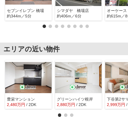
セブンイレブン 橋場
シマダヤ 橋場店
約344m／5分
約406m／6分
約615m／
エリアの近い物件
豊栄マンション
グリーンハイツ根岸
2,480
万
円
/ 2DK
2,880
万
円
/ 2DK
2,999
万
円