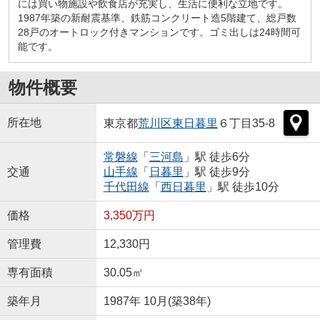
には買い物施設や飲食店が充実し、生活に便利な立地です。
1987年築の新耐震基準、鉄筋コンクリート造5階建て、総戸数
28戸のオートロック付きマンションです。ゴミ出しは24時間可
能です。
物件概要
所在地
東京都
荒川区
東日暮里
６丁目35-8
常磐線
「
三河島
」駅 徒歩6分
交通
山手線
「
日暮里
」駅 徒歩9分
千代田線
「
西日暮里
」駅 徒歩10分
価格
3,350万円
管理費
12,330円
専有面積
30.05㎡
築年月
1987年 10月(築38年)