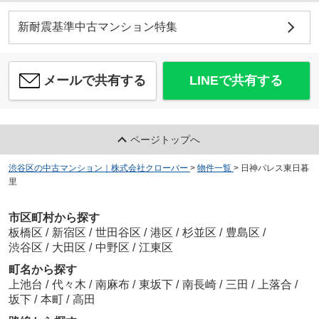
新耐震基準中古マンション特集
メールで共有する
LINEで共有する
ページトップへ
渋谷区の中古マンション｜株式会社クローバー
>
物件一覧
>
日神パレス東日暮
里
市区町村から探す
板橋区
/
新宿区
/
世田谷区
/
港区
/
杉並区
/
豊島区
/
渋谷区
/
大田区
/
中野区
/
江東区
町名から探す
上池台
/
代々木
/
南麻布
/
東坂下
/
南長崎
/
三田
/
上落合
/
坂下
/
本町
/
高田