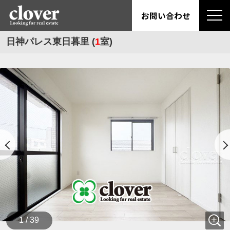
お問い合わせ
日神パレス東日暮里 (
1
室)
1 / 39