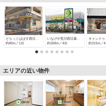
どらっぐぱぱす西日暮里店
いなげや荒川西日暮里店
約80m／1分
約268m／4分
約315m／
エリアの近い物件