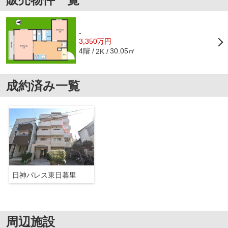
-
3,350万円
4階
30.05㎡
2K
成約済み一覧
日神パレス東日暮里
周辺施設