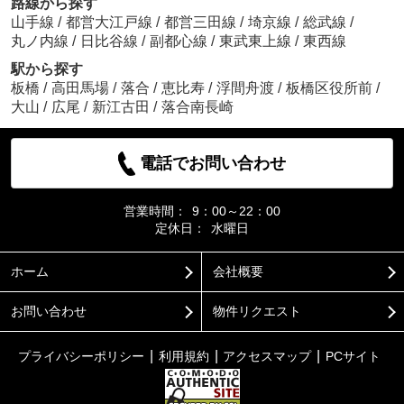
路線から探す
山手線
/
都営大江戸線
/
都営三田線
/
埼京線
/
総武線
/
丸ノ内線
/
日比谷線
/
副都心線
/
東武東上線
/
東西線
駅から探す
板橋
/
高田馬場
/
落合
/
恵比寿
/
浮間舟渡
/
板橋区役所前
/
大山
/
広尾
/
新江古田
/
落合南長崎
電話でお問い合わせ
営業時間：
9：00～22：00
定休日：
水曜日
ホーム
会社概要
お問い合わせ
物件リクエスト
プライバシーポリシー
利用規約
アクセスマップ
PCサイト