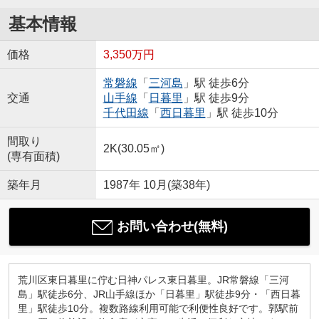
基本情報
価格
3,350万円
常磐線
「
三河島
」駅 徒歩6分
交通
山手線
「
日暮里
」駅 徒歩9分
千代田線
「
西日暮里
」駅 徒歩10分
間取り
2K(30.05㎡)
(専有面積)
築年月
1987年 10月(築38年)
お問い合わせ(無料)
荒川区東日暮里に佇む日神パレス東日暮里。JR常磐線「三河
島」駅徒歩6分、JR山手線ほか「日暮里」駅徒歩9分・「西日暮
里」駅徒歩10分。複数路線利用可能で利便性良好です。郭駅前