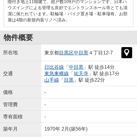
階付き地上11階建て、総戸数109戸のマンションです。日本ハ
ウズイングによる管理も良好でエントランスホール等とても清
潔に保たれています。駐輪場・バイク置き場・駐車場有。お部
屋は4階の新規内装リノベ済み。
物件概要
所在地
東京都
目黒区
中目黒
４丁目12-7
日比谷線
「
中目黒
」駅 徒歩14分
交通
東急東横線
「
祐天寺
」駅 徒歩17分
山手線
「
目黒
」駅 徒歩22分
価格
-
管理費
-
専有面積
-
築年月
1970年 2月(築56年)