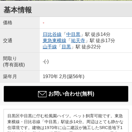
基本情報
価格
-
日比谷線
「
中目黒
」駅 徒歩14分
交通
東急東横線
「
祐天寺
」駅 徒歩17分
山手線
「
目黒
」駅 徒歩22分
間取り
-(-)
(専有面積)
築年月
1970年 2月(築56年)
お問い合わせ(無料)
目黒区中目黒に佇む松風園ハイツ。ペット飼育可能です。東急
東横線・日比谷線「中目黒」駅徒歩14分。周辺はとても静かな
住環境です。建物は1970年に山二建設が施工したSRC造地下1