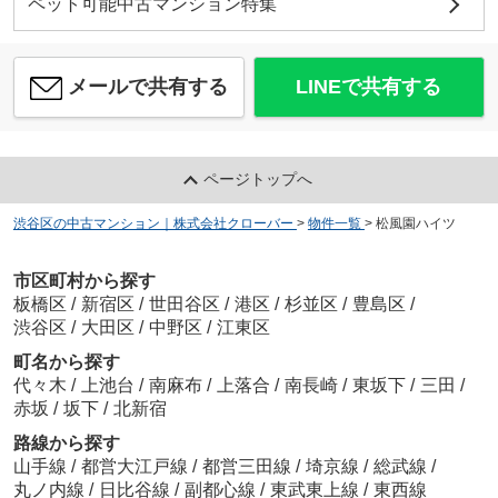
ペット可能中古マンション特集
メールで共有する
LINEで共有する
ページトップへ
渋谷区の中古マンション｜株式会社クローバー
>
物件一覧
>
松風園ハイツ
市区町村から探す
板橋区
/
新宿区
/
世田谷区
/
港区
/
杉並区
/
豊島区
/
渋谷区
/
大田区
/
中野区
/
江東区
町名から探す
代々木
/
上池台
/
南麻布
/
上落合
/
南長崎
/
東坂下
/
三田
/
赤坂
/
坂下
/
北新宿
路線から探す
山手線
/
都営大江戸線
/
都営三田線
/
埼京線
/
総武線
/
丸ノ内線
/
日比谷線
/
副都心線
/
東武東上線
/
東西線