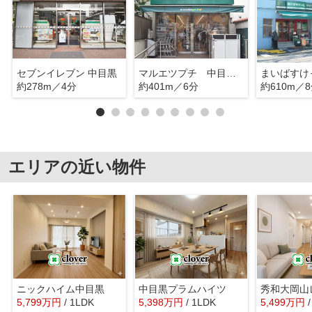
セブンイレブン 中目黒
マルエツプチ 中目黒四丁目
約278m／4分
約401m／6分
約610m／
エリアの近い物件
ニックハイム中目黒
中目黒プラムハイツ
秀和大岡山
5,799
万
円
/ 1LDK
5,398
万
円
/ 1LDK
5,499
万
円