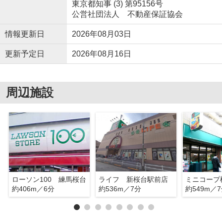
東京都知事 (3) 第95156号
公営社団法人 不動産保証協会
情報更新日
2026年08月03日
更新予定日
2026年08月16日
周辺施設
ローソン100 練馬桜台
ライフ 新桜台駅前店
ミニコープ
約406m／6分
約536m／7分
約549m／