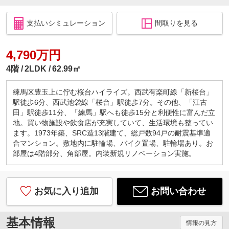
支払いシミュレーション
間取りを見る
4,790万円
4階
2LDK
62.99㎡
練馬区豊玉上に佇む桜台ハイライズ。西武有楽町線「新桜台」
駅徒歩6分、西武池袋線「桜台」駅徒歩7分。その他、「江古
田」駅徒歩11分、「練馬」駅へも徒歩15分と利便性に富んだ立
地。買い物施設や飲食店が充実していて、生活環境も整ってい
ます。1973年築、SRC造13階建て、総戸数94戸の耐震基準適
合マンション。敷地内に駐輪場、バイク置場、駐輪場あり。お
部屋は4階部分、角部屋。内装新規リノベーション実施。
お気に入り追加
お問い合わせ
基本情報
情報の見方