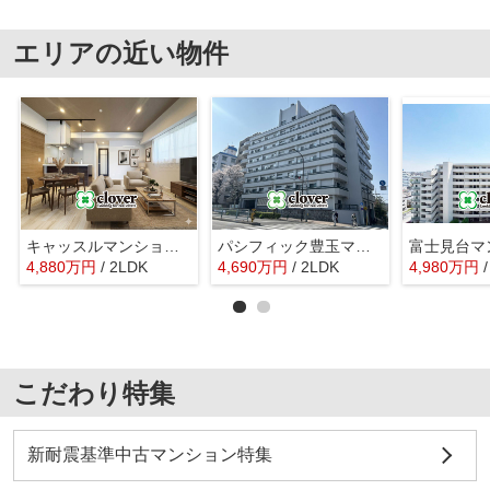
エリアの近い物件
キャッスルマンション桜台
パシフィック豊玉マンション
富士見台マ
4,880
万
円
/ 2LDK
4,690
万
円
/ 2LDK
4,980
万
円
こだわり特集
新耐震基準中古マンション特集