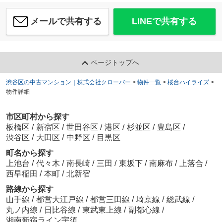
メールで共有する
LINEで共有する
ページトップへ
渋谷区の中古マンション｜株式会社クローバー
>
物件一覧
>
桜台ハイライズ
>
物件詳細
市区町村から探す
板橋区
/
新宿区
/
世田谷区
/
港区
/
杉並区
/
豊島区
/
渋谷区
/
大田区
/
中野区
/
目黒区
町名から探す
上池台
/
代々木
/
南長崎
/
三田
/
東坂下
/
南麻布
/
上落合
/
西早稲田
/
本町
/
北新宿
路線から探す
山手線
/
都営大江戸線
/
都営三田線
/
埼京線
/
総武線
/
丸ノ内線
/
日比谷線
/
東武東上線
/
副都心線
/
湘南新宿ライン宇須