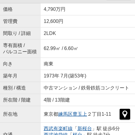
価格
4,790万円
管理費
12,600円
間取り / 詳細
2LDK
専有面積 /
62.99㎡ / 6.60㎡
バルコニー面積
向き
南東
築年月
1973年 7月(築53年)
種別 / 構造
中古マンション / 鉄骨鉄筋コンクリート
所在階 / 階建
4階 / 13階建
所在地
東京都
練馬区
豊玉上
２丁目1-11
西武有楽町線
「
新桜台
」駅 徒歩6分
交通
西武池袋線
「
桜台
」駅 徒歩7分