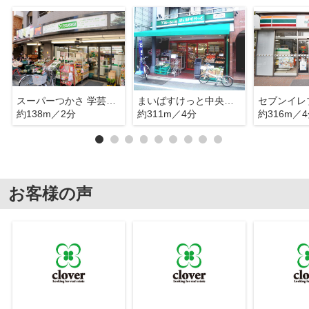
スーパーつかさ 学芸大学店
まいばすけっと中央町2丁目店
約138m／2分
約311m／4分
約316m／
お客様の声