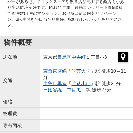
パーがある他、ドラッグストアや飲食店が充実する商店街があ
り生活環境良好です。昭和41年築、鉄筋コンクリート造5階建
て総戸数51戸のマンション。お部屋は新規内装リノベーショ
ン。2階南向きで日当たり良好。収納もしっかりとありオスス
メ。
物件概要
所在地
東京都
目黒区
中央町
１丁目4-3
東急東横線
「
学芸大学
」駅 徒歩10～11
分
交通
東急目黒線
「
武蔵小山
」駅 徒歩21分
日比谷線
「
中目黒
」駅 徒歩27分
価格
-
管理費
-
専有面積
-