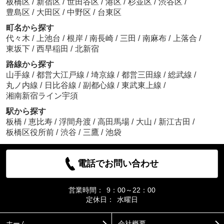
板橋区
/
新宿区
/
世田谷区
/
港区
/
杉並区
/
渋谷区
/
豊島区
/
大田区
/
中野区
/
台東区
町名から探す
代々木
/
上池台
/
根岸
/
南長崎
/
三田
/
南麻布
/
上落合
/
東坂下
/
西早稲田
/
北新宿
路線から探す
山手線
/
都営大江戸線
/
埼京線
/
都営三田線
/
総武線
/
丸ノ内線
/
日比谷線
/
副都心線
/
東武東上線
/
湘南新宿ライン宇須
駅から探す
板橋
/
恵比寿
/
浮間舟渡
/
高田馬場
/
大山
/
新江古田
/
板橋区役所前
/
渋谷
/
三鷹
/
池袋
電話でお問い合わせ
営業時間：
9：00～22：00
定休日：
水曜日
ホーム
会社概要