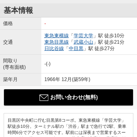
基本情報
価格
-
東急東横線
「
学芸大学
」駅 徒歩10分
交通
東急目黒線
「
武蔵小山
」駅 徒歩21分
日比谷線
「
中目黒
」駅 徒歩27分
間取り
-(-)
(専有面積)
築年月
1966年 12月(築59年)
お問い合わせ(無料)
目黒区中央町に佇む目黒第8コーポ。東急東横線「学芸大学」
駅徒歩10分。ターミナル駅の「渋谷」駅まで急行で2駅、乗車
時間6分でアクセス可能です。駅前には深夜まで営業するスー