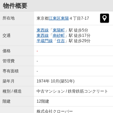
物件概要
所在地
東京都
江東区
東陽
４丁目7-17
東西線
「
東陽町
」駅 徒歩5分
交通
東西線
「
南砂町
」駅 徒歩17分
半蔵門線
「
住吉
」駅 徒歩29分
価格
-
管理費
-
専有面積
-
築年月
1974年 10月(築51年)
種別 / 構造
中古マンション / 鉄骨鉄筋コンクリート
階建
12階建
株式会社クローバー