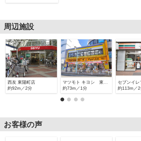
周辺施設
西友 東陽町店
マツモト キヨシ 東陽町店
約92m／2分
約73m／1分
約113m／
お客様の声