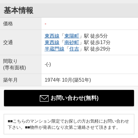
基本情報
価格
-
東西線
「
東陽町
」駅 徒歩5分
交通
東西線
「
南砂町
」駅 徒歩17分
半蔵門線
「
住吉
」駅 徒歩29分
間取り
-(-)
(専有面積)
築年月
1974年 10月(築51年)
お問い合わせ(無料)
■■こちらのマンション限定でお探しの方お気軽にお問い合わせ
下さい。■■物件が発表になり次第ご連絡させて頂きます。