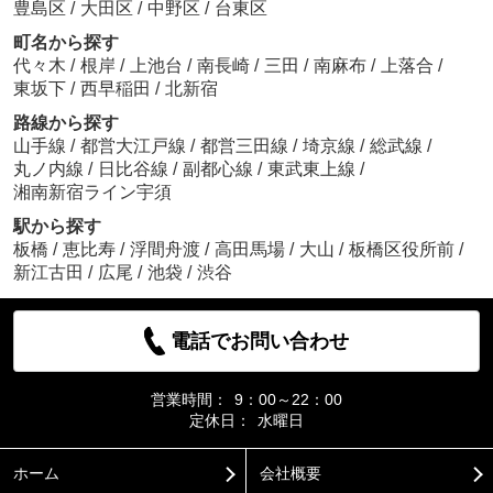
豊島区
/
大田区
/
中野区
/
台東区
町名から探す
代々木
/
根岸
/
上池台
/
南長崎
/
三田
/
南麻布
/
上落合
/
東坂下
/
西早稲田
/
北新宿
路線から探す
山手線
/
都営大江戸線
/
都営三田線
/
埼京線
/
総武線
/
丸ノ内線
/
日比谷線
/
副都心線
/
東武東上線
/
湘南新宿ライン宇須
駅から探す
板橋
/
恵比寿
/
浮間舟渡
/
高田馬場
/
大山
/
板橋区役所前
/
新江古田
/
広尾
/
池袋
/
渋谷
電話でお問い合わせ
営業時間：
9：00～22：00
定休日：
水曜日
ホーム
会社概要