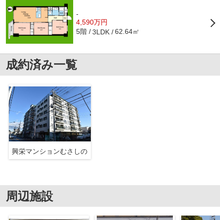
-
4,590万円
5階
62.64㎡
3LDK
成約済み一覧
興栄マンションむさしの
周辺施設