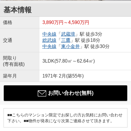
基本情報
価格
3,890万円～4,590万円
中央線
「
武蔵境
」駅 徒歩3分
交通
総武線
「
三鷹
」駅 徒歩18分
中央線
「
東小金井
」駅 徒歩30分
間取り
3LDK(57.80㎡～62.64㎡)
(専有面積)
築年月
1971年 2月(築55年)
お問い合わせ(無料)
■■こちらのマンション限定でお探しの方お気軽にお問い合わせ
下さい。■■物件が発表になり次第ご連絡させて頂きます。