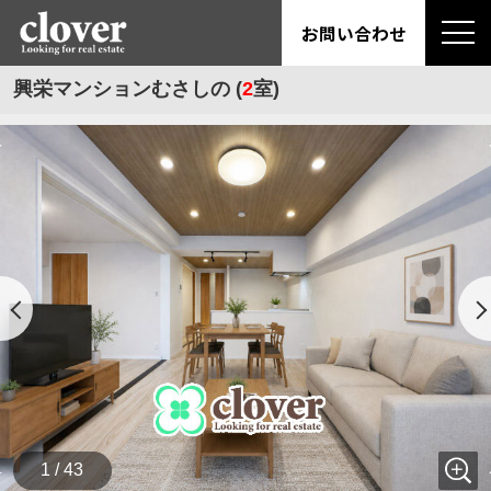
お問い合わせ
興栄マンションむさしの (
2
室)
1 / 43