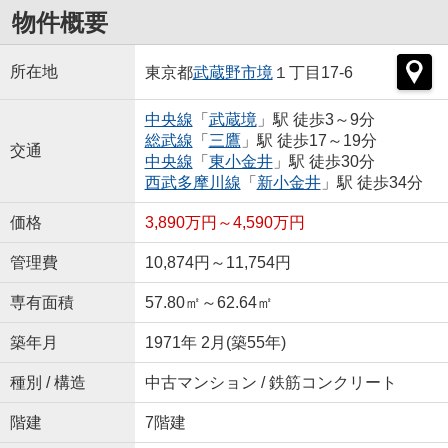
物件概要
所在地
東京都
武蔵野市
境
１丁目17-6
中央線
「
武蔵境
」駅 徒歩3～9分
総武線
「
三鷹
」駅 徒歩17～19分
交通
中央線
「
東小金井
」駅 徒歩30分
西武多摩川線
「
新小金井
」駅 徒歩34分
価格
3,890万円～4,590万円
管理費
10,874円～11,754円
専有面積
57.80㎡～62.64㎡
築年月
1971年 2月(築55年)
種別 / 構造
中古マンション / 鉄筋コンクリート
階建
7階建