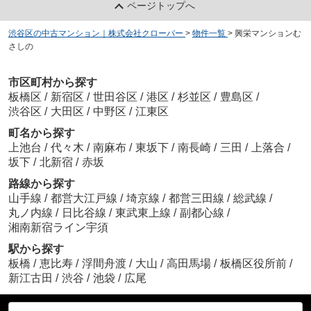
ページトップへ
渋谷区の中古マンション｜株式会社クローバー
>
物件一覧
>
興栄マンションむ
さしの
市区町村から探す
板橋区
/
新宿区
/
世田谷区
/
港区
/
杉並区
/
豊島区
/
渋谷区
/
大田区
/
中野区
/
江東区
町名から探す
上池台
/
代々木
/
南麻布
/
東坂下
/
南長崎
/
三田
/
上落合
/
坂下
/
北新宿
/
赤坂
路線から探す
山手線
/
都営大江戸線
/
埼京線
/
都営三田線
/
総武線
/
丸ノ内線
/
日比谷線
/
東武東上線
/
副都心線
/
湘南新宿ライン宇須
駅から探す
板橋
/
恵比寿
/
浮間舟渡
/
大山
/
高田馬場
/
板橋区役所前
/
新江古田
/
渋谷
/
池袋
/
広尾