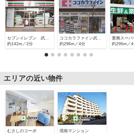
セブンイレブン 武蔵野境1丁目
ココカラファイン武蔵境店
業務スーパ
約142m／2分
約296m／4分
約295m／
エリアの近い物件
むさしのコーポ
境南マンション