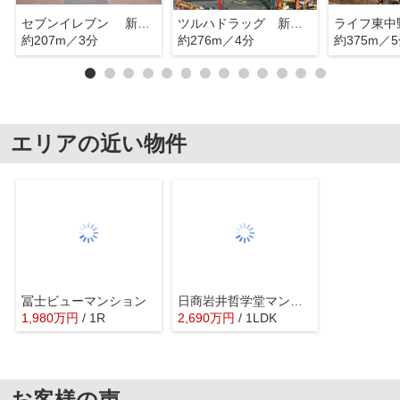
セブンイレブン 新宿落合駅前
ツルハドラッグ 新宿上落合店
ライフ東中
約207m／3分
約276m／4分
約375m／
エリアの近い物件
冨士ビューマンション
日商岩井哲学堂マンション
1,980
万
円
/ 1R
2,690
万
円
/ 1LDK
お客様の声