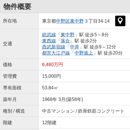
物件概要
所在地
東京都
中野区
東中野
３丁目34-14
総武線
「
東中野
」駅 徒歩5～8分
東西線
「
落合
」駅 徒歩2分
交通
西武新宿線
「
中井
」駅 徒歩9～12分
都営大江戸線
「
中野坂上
」駅 徒歩20分
価格
6,480万円
管理費
15,000円
専有面積
53.84㎡
築年月
1968年 3月(築58年)
種別 / 構造
中古マンション / 鉄骨鉄筋コンクリート
階建
12階建