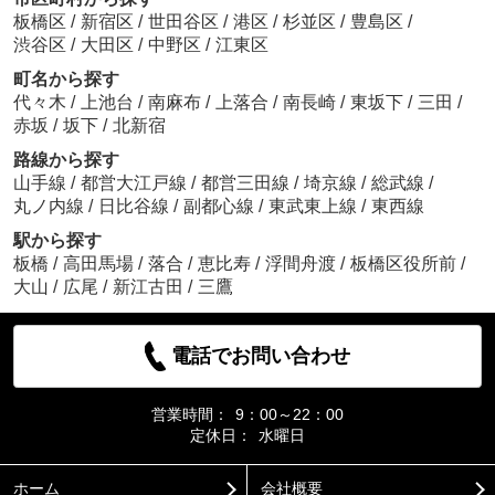
板橋区
/
新宿区
/
世田谷区
/
港区
/
杉並区
/
豊島区
/
渋谷区
/
大田区
/
中野区
/
江東区
町名から探す
代々木
/
上池台
/
南麻布
/
上落合
/
南長崎
/
東坂下
/
三田
/
赤坂
/
坂下
/
北新宿
路線から探す
山手線
/
都営大江戸線
/
都営三田線
/
埼京線
/
総武線
/
丸ノ内線
/
日比谷線
/
副都心線
/
東武東上線
/
東西線
駅から探す
板橋
/
高田馬場
/
落合
/
恵比寿
/
浮間舟渡
/
板橋区役所前
/
大山
/
広尾
/
新江古田
/
三鷹
電話でお問い合わせ
営業時間：
9：00～22：00
定休日：
水曜日
ホーム
会社概要