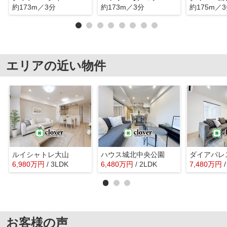
約173m／3分
約173m／3分
約175m／
エリアの近い物件
ルイシャトレ大山
ハウス城北中央公園
6,980
万
円
/ 3LDK
6,480
万
円
/ 2LDK
7,480
万
円
お客様の声