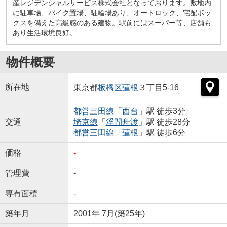
産レジデンシャルサービス株式会社となっております。敷地内
に駐車場、バイク置場、駐輪場あり、オートロック、宅配ボッ
クスを備えた高級感のある建物。駅前にはスーパー等、店舗も
あり生活環境良好。
物件概要
所在地
東京都
板橋区
蓮根
３丁目5-16
都営三田線
「
西台
」駅 徒歩3分
交通
埼京線
「
浮間舟渡
」駅 徒歩28分
都営三田線
「
蓮根
」駅 徒歩6分
価格
-
管理費
-
専有面積
-
築年月
2001年 7月(築25年)