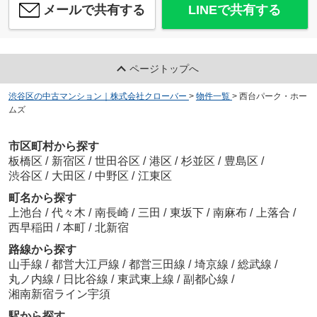
メールで共有する
LINEで共有する
ページトップへ
渋谷区の中古マンション｜株式会社クローバー
>
物件一覧
>
西台パーク・ホー
ムズ
市区町村から探す
板橋区
/
新宿区
/
世田谷区
/
港区
/
杉並区
/
豊島区
/
渋谷区
/
大田区
/
中野区
/
江東区
町名から探す
上池台
/
代々木
/
南長崎
/
三田
/
東坂下
/
南麻布
/
上落合
/
西早稲田
/
本町
/
北新宿
路線から探す
山手線
/
都営大江戸線
/
都営三田線
/
埼京線
/
総武線
/
丸ノ内線
/
日比谷線
/
東武東上線
/
副都心線
/
湘南新宿ライン宇須
駅から探す