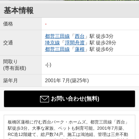
基本情報
価格
-
都営三田線
「
西台
」駅 徒歩3分
交通
埼京線
「
浮間舟渡
」駅 徒歩28分
都営三田線
「
蓮根
」駅 徒歩6分
間取り
-(-)
(専有面積)
築年月
2001年 7月(築25年)
お問い合わせ(無料)
板橋区蓮根に佇む西台パーク・ホームズ。都営三田線「西台」
駅徒歩3分。大事な家族、ペットも飼育可能。2001年7月築、
RC造12階建て、総戸数74戸、施工は鴻池組、管理は三井不動