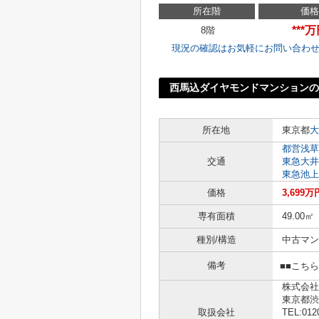
所在階
価格
***
8階
現況の確認はお気軽にお問い合わ
西馬込ダイヤモンドマンションの
所在地
東京都
大
都営浅草
交通
東急大井
東急池上
価格
3,699万
専有面積
49.00㎡
種別/構造
中古マン
備考
■■こち
株式会社
東京都渋
取扱会社
TEL:012