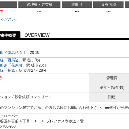
管理費・共益費
間取り
専有面積
万円
***
***
***
せください。
OVERVIEW
物件概要
田区
南馬込
５丁目20-10
線
「
西馬込
」駅 徒歩3分
町線
「
荏原町
」駅 徒歩23分
線
「
長原
」駅 徒歩27～28分
円
管理費
築年月(築年数)
ション / 鉄骨鉄筋コンクリート
階建
らのマンション限定でお探しの方お気軽にお問い合わせ下さい。■■物件が発
クローバー
谷区神宮前４丁目１１ー６ プレファス表参道７階
0-700-968