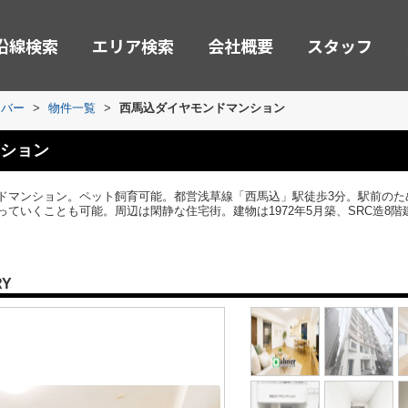
沿線検索
エリア検索
会社概要
スタッフ
ーバー
>
物件一覧
>
西馬込ダイヤモンドマンション
ション
ドマンション。ペット飼育可能。都営浅草線「西馬込」駅徒歩3分。駅前のた
ていくことも可能。周辺は閑静な住宅街。建物は1972年5月築、SRC造8階
RY