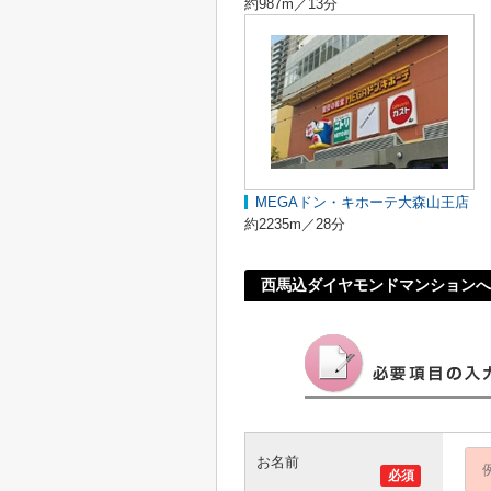
約987m／13分
MEGAドン・キホーテ大森山王店
約2235m／28分
西馬込ダイヤモンドマンション
お名前
必須