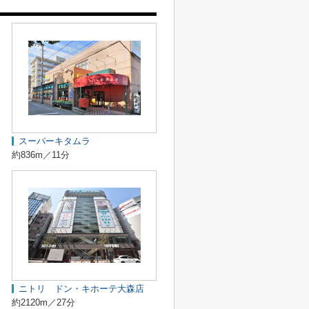
スーパーキタムラ
約836m／11分
ニトリ ドン・キホーテ大森店
約2120m／27分