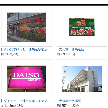
まいばすけっと 西馬込駅前店
文化堂 西馬込店
約235m／3分
約369m／5分
ダイソー 上池台東急ストア店
大森赤十字病院
約1143m／15分
約1757m／22分