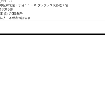
クローバー
谷区神宮前４丁目１１ー６ プレファス表参道７階
0-700-968
 (3) 第95156号
法人 不動産保証協会