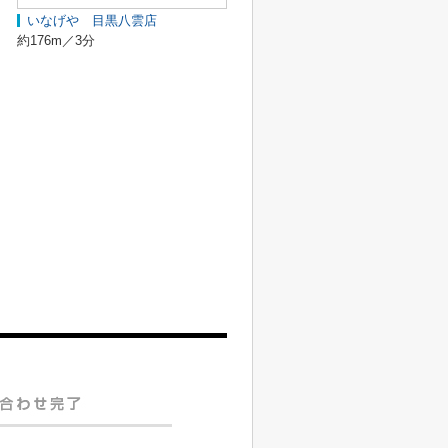
いなげや 目黒八雲店
約176m／3分