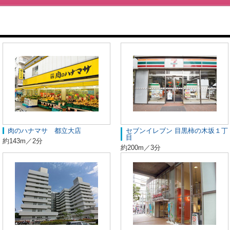
肉のハナマサ 都立大店
セブンイレブン 目黒柿の木坂１丁
目
約143m／2分
約200m／3分