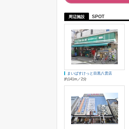
SPOT
周辺施設
まいばすけっと目黒八雲店
約141m／2分