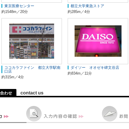
東京医療センター
都立大学東急ストア
約1548m／20分
約285m／4分
ココカラファイン 都立大学駅南
ダイソー オオゼキ碑文谷店
口店
約834m／11分
約315m／4分
contact us
合わせ