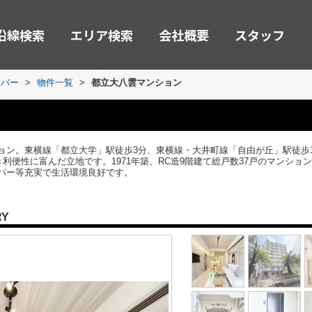
沿線検索
エリア検索
会社概要
スタッフ
ーバー
>
物件一覧
>
都立大八雲マンション
ョン。東横線「都立大学」駅徒歩3分、東横線・大井町線「自由が丘」駅徒歩
き利便性に富んだ立地です。1971年築、RC造9階建て総戸数37戸のマンシ
パー等充実で生活環境良好です。
RY