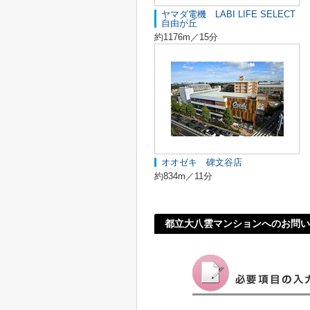
ヤマダ電機 LABI LIFE SELECT
自由が丘
約1176m／15分
オオゼキ 碑文谷店
約834m／11分
都立大八雲マンションへのお問い