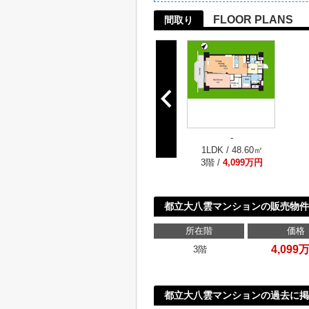
FLOOR PLANS
間取り
-
1LDK / 48.60㎡
3階 /
4,099万円
都立大八雲マンションの販売物件
所在階
価格
4,099
3階
都立大八雲マンションの過去に掲