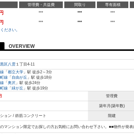
管理費・共益費
間取り
専有面積
万円
***
***
***
万円
***
***
***
せください。
OVERVIEW
黒区
八雲
１丁目4-11
線
「
都立大学
」駅 徒歩2～3分
町線
「
自由が丘
」駅 徒歩18分
線
「
奥沢
」駅 徒歩24分
町線
「
緑が丘
」駅 徒歩19分
円
管理費
築年月(築年数)
ション / 鉄筋コンクリート
階建
らのマンション限定でお探しの方お気軽にお問い合わせ下さい。■■物件が発