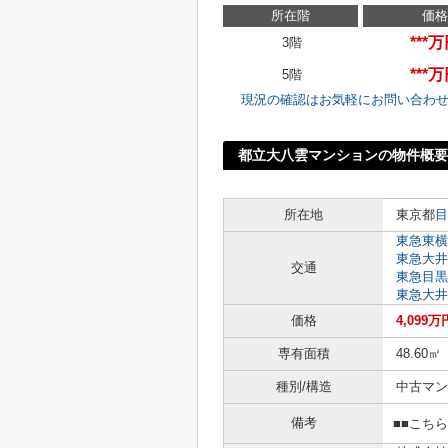
所在階
価格
***
3階
***
5階
現況の確認はお気軽にお問い合わ
都立大八雲マンションの物件概要
所在地
東京都
目
東急東横
東急大井
交通
東急目黒
東急大井
価格
4,099万
専有面積
48.60㎡
種別/構造
中古マン
備考
■■こち