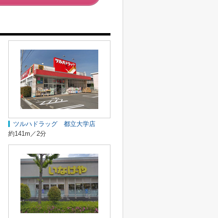
ツルハドラッグ 都立大学店
約141m／2分