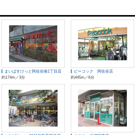
まいばすけっと阿佐谷南1丁目店
ピーコック 阿佐谷店
約174m／3分
約445m／6分