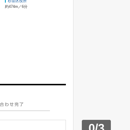
杉並区役所
約474m／6分
0
/
3